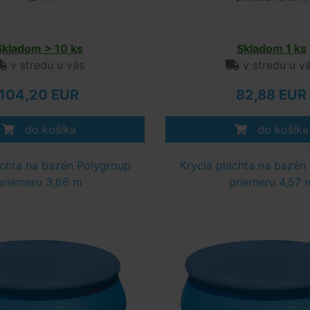
Skladom > 10 ks
Skladom 1 ks
v stredu u vás
v stredu u v
104,20 EUR
82,88 EUR
do košíka
do košíka
achta na bazén Polygroup
Krycia plachta na bazén
priemeru 3,66 m
priemeru 4,57 