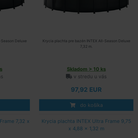
l-Season Deluxe
Krycia plachta pre bazén INTEX All-Season Deluxe
7,32 m.
s
Skladom > 10 ks
ás
v stredu u vás
97,92 EUR
do košíka
 Frame 7,32 x
Krycia plachta INTEX Ultra Frame 9,75
x 4,88 x 1,32 m