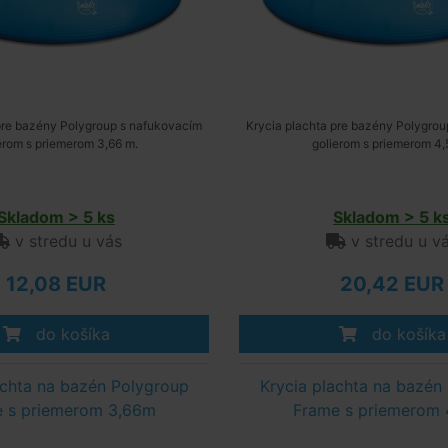
pre bazény Polygroup s nafukovacím
Krycia plachta pre bazény Polygro
erom s priemerom 3,66 m.
golierom s priemerom 4
Skladom > 5 ks
Skladom > 5 k
v stredu u vás
v stredu u v
12,08 EUR
20,42 EUR
do košíka
do košíka
achta na bazén Polygroup
Krycia plachta na bazén
 s priemerom 3,66m
Frame s priemerom