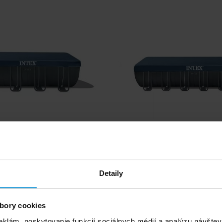
pre bazén obdĺžnik INTEX Ultra Frame
Krycia plachta pre bazén INTEX Re
5,49 x 2,74 x 1,32m
Frame XTR 7,32 x 3,66 x 1
Detaily
Skladom 5 ks
Skladom > 20 k
v stredu u vás
v stredu u v
bory cookies
60,42 EUR
75,00 EUR
eklám, poskytovanie funkcií sociálnych médií a analýzu návšte