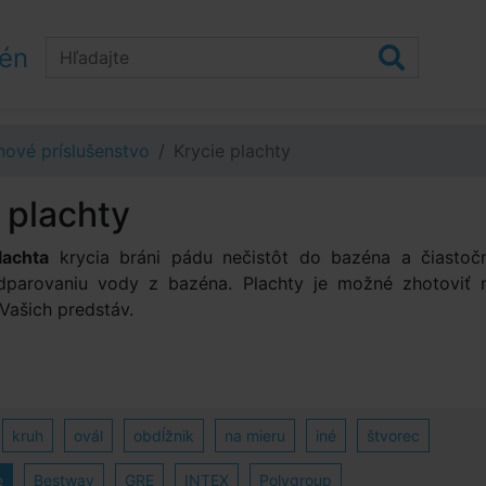
zén
ové príslušenstvo
Krycie plachty
 plachty
lachta
krycia bráni pádu nečistôt do bazéna a čiastoč
dparovaniu vody z bazéna. Plachty je možné zhotoviť 
Vašich predstáv.
kruh
ovál
obdĺžnik
na mieru
iné
štvorec
e
Bestway
GRE
INTEX
Polygroup