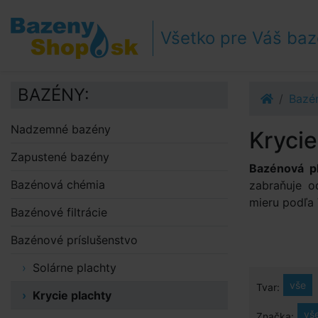
Prejsť k navigácii
Prejsť na obsah
Všetko pre Váš ba
Prejsť k bočnému stĺpci
Klávesové skratky
BAZÉNY:
Bazén
Nadzemné bazény
Krycie
Zapustené bazény
Bazénová p
Bazénová chémia
zabraňuje o
mieru podľa 
Bazénové filtrácie
Bazénové príslušenstvo
Solárne plachty
vše
Tvar:
Krycie plachty
vš
Značka: