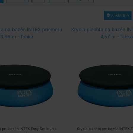
základné
ta na bazén INTEX priemeru
Krycia plachta na bazén I
3,96 m - ľahká
4,57 m - ľahká
a pre bazén INTEX Easy Set kruh s
Krycia plachta pre bazén INTEX E