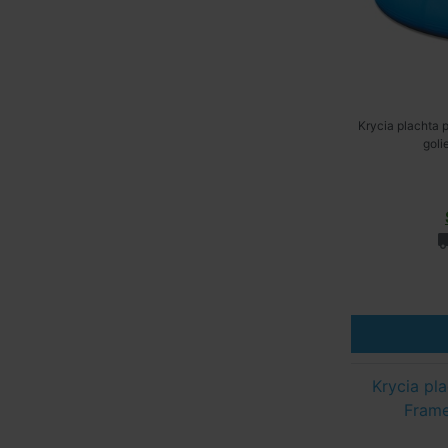
Krycia plachta 
goli
Krycia pl
Frame