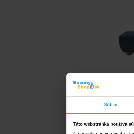
Krycia plachta 
Súhlas
Táto webstránka používa sú
Na prispôsobenie obsahu a r