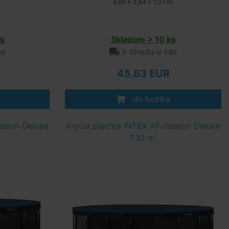
4,88 x 2,44 x 1,07 m.
s
Skladom > 10 ks
ás
v stredu u vás
45,83 EUR
do košíka
eason Deluxe
Krycia plachta INTEX All-Season Deluxe
7,32 m.