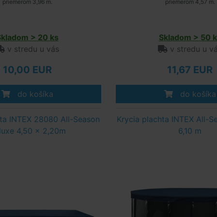
priemerom 3,96 m.
priemerom 4,57 m.
Skladom > 20 ks
Skladom > 50 k
v stredu u vás
v stredu u v
10,00 EUR
11,67 EUR
do košíka
do košíka
hta INTEX 28080 All-Season
Krycia plachta INTEX All-S
luxe 4,50 x 2,20m
6,10 m