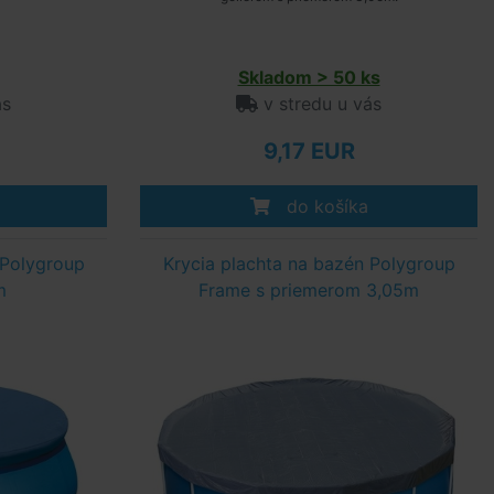
Skladom > 50 ks
ás
v stredu u vás
9,17 EUR
do košíka
 Polygroup
Krycia plachta na bazén Polygroup
m
Frame s priemerom 3,05m