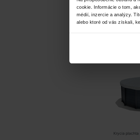
cookie. Informácie o tom, ak
médií, inzercie a analýzy. Tí
alebo ktoré od vás získali, ke
Krycia pla
Gr
Krycia plachta