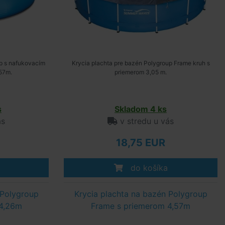
up s nafukovacím
Krycia plachta pre bazén Polygroup Frame kruh s
,57m.
priemerom 3,05 m.
s
Skladom 4 ks
ás
v stredu u vás
18,75 EUR
do košíka
 Polygroup
Krycia plachta na bazén Polygroup
 4,26m
Frame s priemerom 4,57m