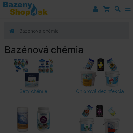
Prejsť k navigácii
Prejsť na obsah
Prejsť k bočnému stĺpci
Klávesové skratky
Bazénová chémia
Bazénová chémia
Sety chémie
Chlórová dezinfekcia