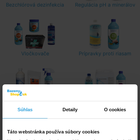
Bezchlórová dezinfekcia
Regulácia pH a minerálov
Vločkovače
Prípravky proti riasam
Čistiace prípravky
Zazimovacie prípravky
Súhlas
Detaily
O cookies
Táto webstránka používa súbory cookies