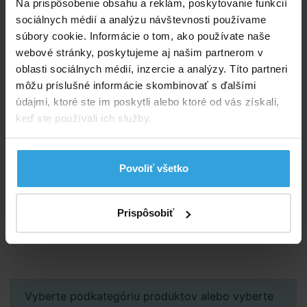
Na prispôsobenie obsahu a reklám, poskytovanie funkcií
sociálnych médií a analýzu návštevnosti používame
Chémia pre vírivé vane
Dávkovače chémie
súbory cookie. Informácie o tom, ako používate naše
webové stránky, poskytujeme aj našim partnerom v
oblasti sociálnych médií, inzercie a analýzy. Títo partneri
môžu príslušné informácie skombinovať s ďalšími
údajmi, ktoré ste im poskytli alebo ktoré od vás získali,
keď ste používali ich služby.
Testery vody
Kalibračné roztoky
Povoliť všetko
Prispôsobiť
Dezinfekcia povrchov
Vyberte podkategóriu produktov alebo vyberte