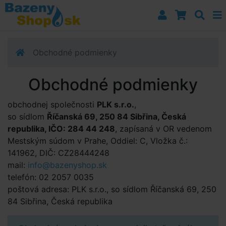
Prejsť k navigácii
Prejsť na obsah
Prejsť k bočnému stĺpci
Klávesové skratky
Obchodné podmienky
Obchodné podmienky
obchodnej společnosti
PLK s.r.o.
,
so sídlom
Říčanská 69, 250 84 Sibřina, Česká
republika, IČO: 284 44 248
, zapísaná v OR vedenom
Mestským súdom v Prahe, Oddiel: C, Vložka č.:
141962, DIČ: CZ28444248
mail:
info@
bazenyshop.sk
telefón: 02 2057 0035
poštová adresa: PLK s.r.o., so sídlom Říčanská 69, 250
84 Sibřina, Česká republika