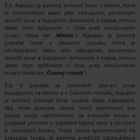
5.5. Kupujúci je povinný prevziať tovar v mieste, ktoré
je obchodníkom alebo jeho zástupcom, povereným
doručiť tovar a kupujúcim dohodnuté v kúpnej zmluve
alebo iným spôsobom v čase pred doručovaním
tovaru (ďalej len „
Miesto
“). Kupujúci je povinný
prevziať tovar v časovom rozsahu, ktoré je
obchodníkom alebo jeho zástupcom, povereným
doručiť tovar a kupujúcim dohodnuté v kúpnej zmluve
alebo iným spôsobom v čase pred doručovaním
tovaru (ďalej len „
Časový rozsah
“).
5.6. V prípade, ak obchodník dopraví tovar
kupujúcemu na Miesto a v Časovom rozsahu, kupujúci
je povinný prevziať tovar osobne alebo zabezpečiť,
aby tovar prevzala osoba, ktorú splnomocní pre
prípad svojej neprítomnosti na prevzatie tovaru a
podpísať protokol o zaplatení Kúpnej ceny a doručení
a odovzdaní tovaru. Tretia osoba splnomocnená na
prevzatie tovaru je povinná predložiť obchodníkovi