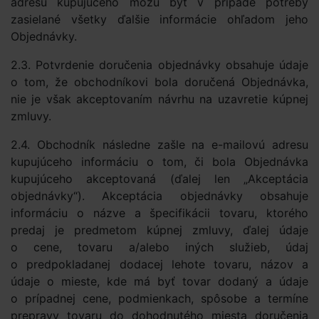
adresu kupujúceho môžu byť v prípade potreby
zasielané všetky ďalšie informácie ohľadom jeho
Objednávky.
2.3. Potvrdenie doručenia objednávky obsahuje údaje
o tom, že obchodníkovi bola doručená Objednávka,
nie je však akceptovaním návrhu na uzavretie kúpnej
zmluvy.
2.4. Obchodník následne zašle na e-mailovú adresu
kupujúceho informáciu o tom, či bola Objednávka
kupujúceho akceptovaná (ďalej len „Akceptácia
objednávky“). Akceptácia objednávky obsahuje
informáciu o názve a špecifikácii tovaru, ktorého
predaj je predmetom kúpnej zmluvy, ďalej údaje
o cene, tovaru a/alebo iných služieb, údaj
o predpokladanej dodacej lehote tovaru, názov a
údaje o mieste, kde má byť tovar dodaný a údaje
o prípadnej cene, podmienkach, spôsobe a termíne
prepravy tovaru do dohodnutého miesta doručenia