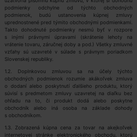
uzatvoria písomnú kúpnu zmluvu, v ktorej si dohodnú
podmienky odchylne od týchto obchodných
podmienok, budú ustanovenia kúpnej zmluvy
uprednostnené pred týmito obchodnými podmienkami.
Takto dohodnuté podmienky nesmú byť v rozpore
s inými právnymi úpravami (skrátenie lehoty na
vrátenie tovaru, záručnej doby a pod.) Všetky zmluvné
vzťahy sú uzavreté v súlade s právnym poriadkom
Slovenskej republiky.
1.2. Doplnkovou zmluvou sa na účely týchto
obchodných podmienok rozumie akákoľvek zmluva
o dodaní alebo poskytnutí ďalšieho produktu, ktorý
súvisí s predmetom zmluvy uzavretej na diaľku bez
ohľadu na to, či produkt dodá alebo poskytne
obchodník alebo iná osoba na základe dohody
s obchodníkom.
1.3. Zobrazená kúpna cena za tovar na akejkoľvek
internetovej stránke elektronického obchodu, ktorú