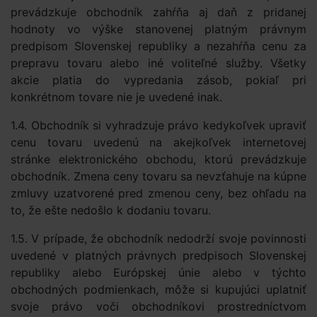
prevádzkuje obchodník zahŕňa aj daň z pridanej
hodnoty vo výške stanovenej platným právnym
predpisom Slovenskej republiky a nezahŕňa cenu za
prepravu tovaru alebo iné voliteľné služby. Všetky
akcie platia do vypredania zásob, pokiaľ pri
konkrétnom tovare nie je uvedené inak.
1.4. Obchodník si vyhradzuje právo kedykoľvek upraviť
cenu tovaru uvedenú na akejkoľvek internetovej
stránke elektronického obchodu, ktorú prevádzkuje
obchodník. Zmena ceny tovaru sa nevzťahuje na kúpne
zmluvy uzatvorené pred zmenou ceny, bez ohľadu na
to, že ešte nedošlo k dodaniu tovaru.
1.5. V prípade, že obchodník nedodrží svoje povinnosti
uvedené v platných právnych predpisoch Slovenskej
republiky alebo Európskej únie alebo v týchto
obchodných podmienkach, môže si kupujúci uplatniť
svoje právo voči obchodníkovi prostredníctvom