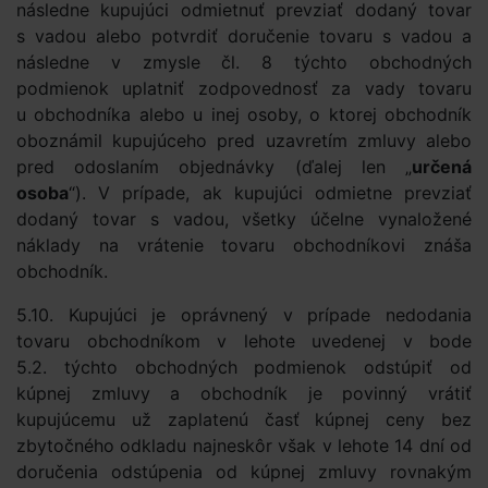
následne kupujúci odmietnuť prevziať dodaný tovar
s vadou alebo potvrdiť doručenie tovaru s vadou a
následne v zmysle čl. 8 týchto obchodných
podmienok uplatniť zodpovednosť za vady tovaru
u obchodníka alebo u inej osoby, o ktorej obchodník
oboznámil kupujúceho pred uzavretím zmluvy alebo
pred odoslaním objednávky (ďalej len „
určená
osoba
“). V prípade, ak kupujúci odmietne prevziať
dodaný tovar s vadou, všetky účelne vynaložené
náklady na vrátenie tovaru obchodníkovi znáša
obchodník.
5.10. Kupujúci je oprávnený v prípade nedodania
tovaru obchodníkom v lehote uvedenej v bode
5.2. týchto obchodných podmienok odstúpiť od
kúpnej zmluvy a obchodník je povinný vrátiť
kupujúcemu už zaplatenú časť kúpnej ceny bez
zbytočného odkladu najneskôr však v lehote 14 dní od
doručenia odstúpenia od kúpnej zmluvy rovnakým