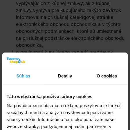
vyplývajúcich z kúpnej zmluvy, ak z kúpnej
zmluvy vyplýva pre kupujúceho takýto záväzok
informoval na príslušnej katalógovej stránke
elektronického obchodu obchodníka a v týchto
obchodných podmienkach, ktoré sú umiestnené
na príslušnej podstránke elektronického obchodu
obchodníka,
o povinnosti kupujúceho zaplatiť preddavok
alebo poskytnúť inú finančnú zábezpeku na
žiadosť obchodníka a o podmienkach, ktoré sa
na jeho poskytnutie vzťahujú, ak z kúpnej zmluvy
Súhlas
Detaily
O cookies
vyplýva pre kupujúceho takýto záväzok
informoval na príslušnej katalógovej stránke
elektronického obchodu obchodníka a v týchto
Táto webstránka používa súbory cookies
obchodných podmienkach, ktoré sú umiestnené
Na prispôsobenie obsahu a reklám, poskytovanie funkcií
na príslušnej podstránke elektronického obchodu
sociálnych médií a analýzu návštevnosti používame
obchodníka,
súbory cookie. Informácie o tom, ako používate naše
o funkčnosti veci s digitálnymi prvkami,
webové stránky, poskytujeme aj našim partnerom v
digitálneho obsahu a digitálnej služby, vrátane