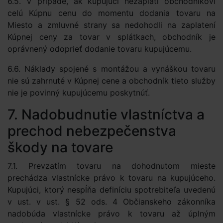
6.5. V prípade, ak kupujúci nezaplatí obchodníkovi
celú Kúpnu cenu do momentu dodania tovaru na
Miesto a zmluvné strany sa nedohodli na zaplatení
Kúpnej ceny za tovar v splátkach, obchodník je
oprávnený odoprieť dodanie tovaru kupujúcemu.
6.6. Náklady spojené s montážou a vynáškou tovaru
nie sú zahrnuté v Kúpnej cene a obchodník tieto služby
nie je povinný kupujúcemu poskytnúť.
7. Nadobudnutie vlastníctva a
prechod nebezpečenstva
škody na tovare
7.1. Prevzatím tovaru na dohodnutom mieste
prechádza vlastnícke právo k tovaru na kupujúceho.
Kupujúci, ktorý nespĺňa definíciu spotrebiteľa uvedenú
v ust. v ust. § 52 ods. 4 Občianskeho zákonníka
nadobúda vlastnícke právo k tovaru až úplným