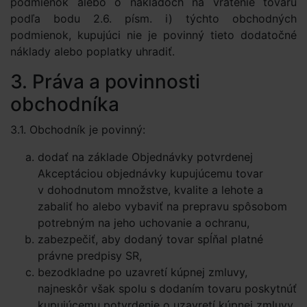
podmienok alebo o nákladoch na vrátenie tovaru
podľa bodu 2.6. písm. i) týchto obchodných
podmienok, kupujúci nie je povinný tieto dodatočné
náklady alebo poplatky uhradiť.
3. Práva a povinnosti
obchodníka
3.1. Obchodník je povinný:
dodať na základe Objednávky potvrdenej
Akceptáciou objednávky kupujúcemu tovar
v dohodnutom množstve, kvalite a lehote a
zabaliť ho alebo vybaviť na prepravu spôsobom
potrebným na jeho uchovanie a ochranu,
zabezpečiť, aby dodaný tovar spĺňal platné
právne predpisy SR,
bezodkladne po uzavretí kúpnej zmluvy,
najneskôr však spolu s dodaním tovaru poskytnúť
kupujúcemu potvrdenie o uzavretí kúpnej zmluvy