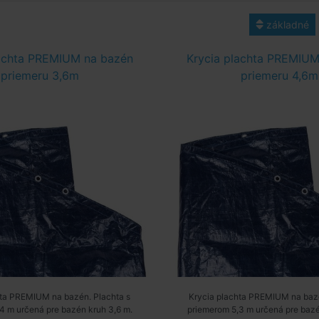
základné
lachta PREMIUM na bazén
Krycia plachta PREMIUM
priemeru 3,6m
priemeru 4,6m
hta PREMIUM na bazén. Plachta s
Krycia plachta PREMIUM na bazé
4 m určená pre bazén kruh 3,6 m.
priemerom 5,3 m určená pre bazé