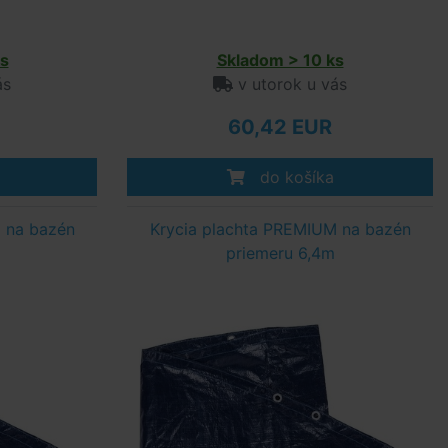
s
Skladom > 10 ks
ás
v utorok u vás
60,42 EUR
do košíka
 na bazén
Krycia plachta PREMIUM na bazén
priemeru 6,4m