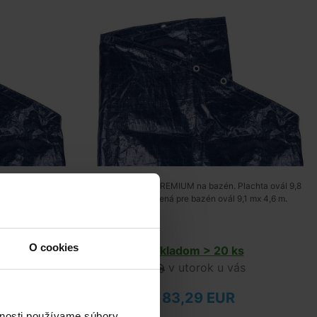
Plachta ovál 8,0
Krycia plachta PREMIUM na bazén. Plachta ovál 9,8
7,3 mx 3,7 m.
mx 5,3 m určená pre bazén ovál 9,1 mx 4,6 m.
O cookies
s
Skladom > 20 ks
ás
v utorok u vás
83,29 EUR
vnosti používame súbory