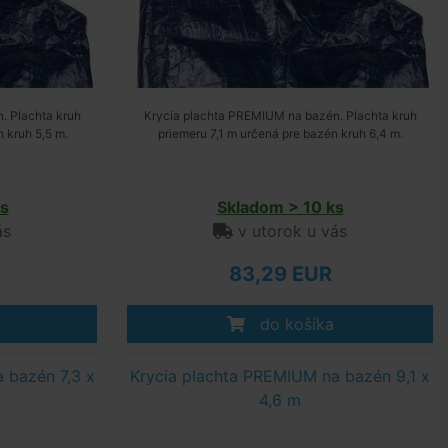
. Plachta kruh
Krycia plachta PREMIUM na bazén. Plachta kruh
 kruh 5,5 m.
priemeru 7,1 m určená pre bazén kruh 6,4 m.
s
Skladom > 10 ks
ás
v utorok u vás
83,29 EUR
do košíka
 bazén 7,3 x
Krycia plachta PREMIUM na bazén 9,1 x
4,6 m