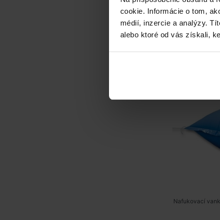
cookie. Informácie o tom, ak
médií, inzercie a analýzy. Tí
alebo ktoré od vás získali, ke
Nafukovací 
Nafukovací vankú