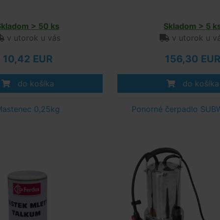
Skladom > 50 ks
Skladom > 5 k
v utorok u vás
v utorok u v
10,42 EUR
156,30 EU
do košíka
do košíka
astenec 0,25kg
Ponorné čerpadlo SUB