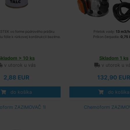
STEK vo forme púdrového prášku
Prietok vody:
13 m3/h
u fólie k rúrkovej konštrukcii bazéna.
Príkon čerpadla:
0,75
Skladom > 10 ks
Skladom 1 ks
v utorok u vás
v utorok u v
2,88 EUR
132,90 EU
do košíka
do košíka
oform ZAZIMOVAČ 1l
Chemoform ZAZIMO