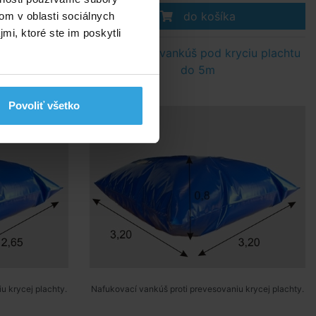
do košíka
om v oblasti sociálnych
mi, ktoré ste im poskytli
yciu plachtu
Nafukovací vankúš pod kryciu plachtu
do 5m
Povoliť všetko
u krycej plachty.
Nafukovací vankúš proti prevesovaniu krycej plachty.