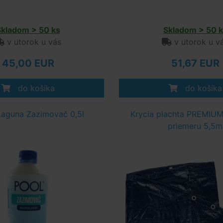
Skladom > 50 ks
Skladom > 50 k
v utorok u vás
v utorok u v
45,00 EUR
51,67 EUR
do košíka
do košíka
aguna Zazimovač 0,5l
Krycia plachta PREMIUM
priemeru 5,5m