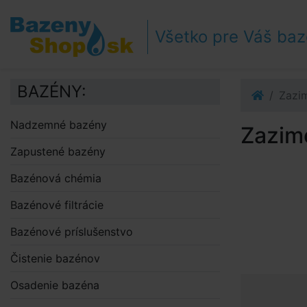
Prejsť k navigácii
Prejsť na obsah
Všetko pre Váš ba
Prejsť k bočnému stĺpci
Klávesové skratky
BAZÉNY:
Zazi
Nadzemné bazény
Zazim
Zapustené bazény
Bazénová chémia
Bazénové filtrácie
Bazénové príslušenstvo
Čistenie bazénov
Osadenie bazéna