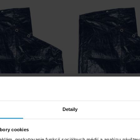
REMIUM na bazén. Plachta ovál 6,2 x
Krycia plachta PREMIUM na bazén. 
ná pre bazén ovál 5,5 x 3,7 m.
mx 4,4 m určená pre bazén ovál 
Detaily
Skladom > 50 ks
Skladom > 20 k
v utorok u vás
v utorok u v
bory cookies
50,00 EUR
58,33 EUR
eklám, poskytovanie funkcií sociálnych médií a analýzu návšte