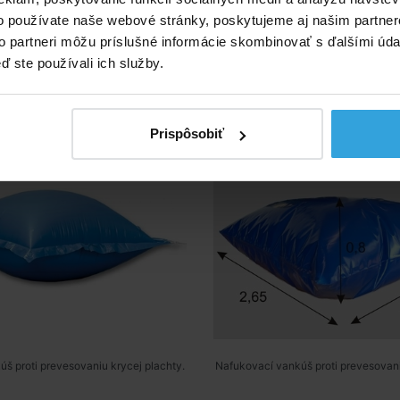
do košíka
do košíka
o používate naše webové stránky, poskytujeme aj našim partner
to partneri môžu príslušné informácie skombinovať s ďalšími údaj
ď ste používali ich služby.
vankúš pod kryciu plachtu
Nafukovací vankúš pod kr
do 4m
Prispôsobiť
š proti prevesovaniu krycej plachty.
Nafukovací vankúš proti prevesovani