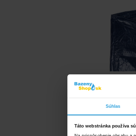
Krycia plachta P
4,4 m urče
Súhlas
Táto webstránka používa sú
Na prispôsobenie obsahu a r