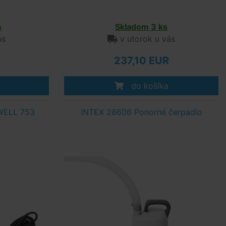
s
Skladom 3 ks
ás
v utorok u vás
R
237,10 EUR
do košíka
WELL 753
INTEX 28606 Ponorné čerpadlo