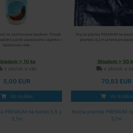
čený na zazimovanie bazénov. Pôsobí
Krycia plachta PREMIUM na bazén
 baktérií a proti usadzovaniu vápnika v
priemeru 6,2 m určená pre bazén
bazénovej vode.
Skladom > 10 ks
Skladom > 50 k
v utorok u vás
v utorok u v
5,00 EUR
70,83 EUR
do košíka
do košíka
hta PREMIUM na bazén 5,5 x
Krycia plachta PREMIUM na
3,7m
3,7m