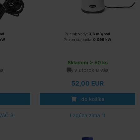
od
Prietok vody:
3,6 m3/hod
 kW
Príkon čerpadla:
0,099 kW
Skladom > 50 ks
ás
v utorok u vás
R
52,00 EUR
do košíka
VAČ 3l
Lagúna zima 1l