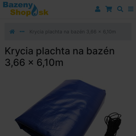
Prejsť k navigácii
Prejsť na obsah
Prejsť k bočnému stĺpci
Klávesové skratky
Krycia plachta na bazén 3,66 x 6,10m
Krycia plachta na bazén
3,66 x 6,10m