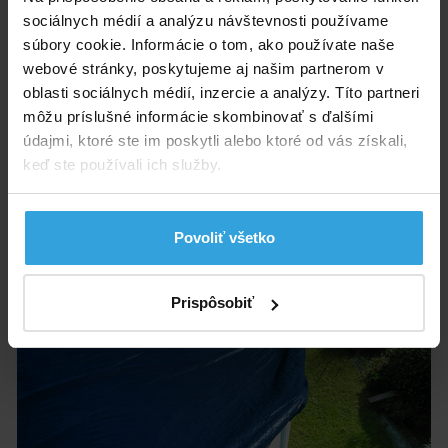
Plachta má silné oká po obvode. Dodávané vrátane
sociálnych médií a analýzu návštevnosti používame
pružného lana na uchytenie okolo bazéna.
súbory cookie. Informácie o tom, ako používate naše
Hrúbka plachty 140 g/m2.
webové stránky, poskytujeme aj našim partnerom v
oblasti sociálnych médií, inzercie a analýzy. Títo partneri
Parametry
môžu príslušné informácie skombinovať s ďalšími
údajmi, ktoré ste im poskytli alebo ktoré od vás získali,
Tvar:
ovál
keď ste používali ich služby.
Alternatívne produkty
Povoliť všetko
GRE Krycia plachta na bazén 6,1 x 3,75 m
Prispôsobiť