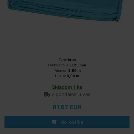
Tvar:
kruh
Hrúbka fólie:
0,25 mm
Priemer:
3,50 m
Hĺbka:
0,90 m
Skladom 1 ks
v pondelok u vás
81,67 EUR
do košíka