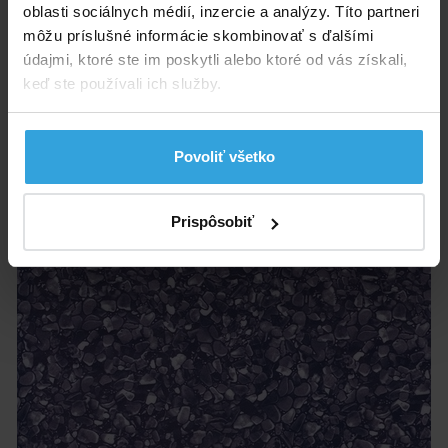
oblasti sociálnych médií, inzercie a analýzy. Títo partneri
môžu príslušné informácie skombinovať s ďalšími
do košíka
údajmi, ktoré ste im poskytli alebo ktoré od vás získali,
keď ste používali ich služby.
Bazénová fólia kruhová 3,60 x 0,90 m kamienková,
0,25 mm
Povoliť všetko
Prispôsobiť