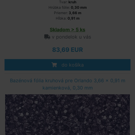
Tvar:
kruh
Hrúbka fólie:
0,30 mm
Priemer:
3,66 m
Hĺbka:
0,91 m
Skladom > 5 ks
v pondelok u vás
83,69 EUR
do košíka
Bazénová fólia kruhová pre Orlando 3,66 x 0,91 m
kamienková, 0,30 mm