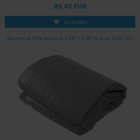
95,42 EUR
do košíka
Bazénová fólia kruhová 3,60 x 0,90 m sivá, 0,40 mm