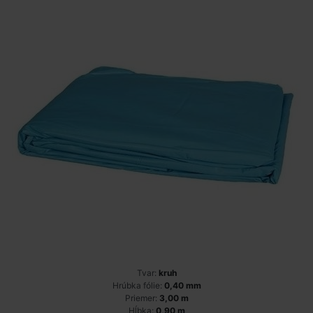
Tvar:
kruh
Hrúbka fólie:
0,40 mm
Priemer:
3,00 m
Hĺbka:
0,90 m