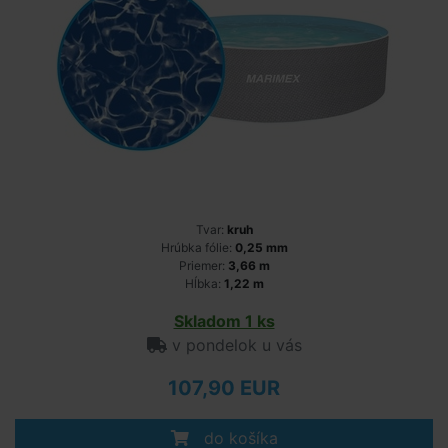
Tvar:
kruh
Hrúbka fólie:
0,25 mm
Priemer:
3,66 m
Hĺbka:
1,22 m
Skladom 1 ks
v pondelok u vás
107,90 EUR
do košíka