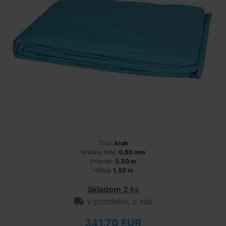
Tvar:
kruh
Hrúbka fólie:
0,60 mm
Priemer:
3,50 m
Hĺbka:
1,50 m
Skladom 2 ks
v pondelok u vás
341,70 EUR