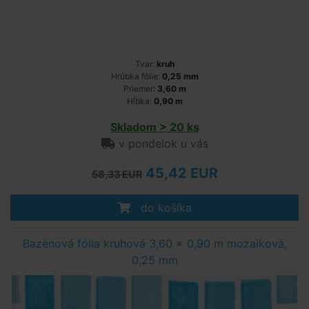
Tvar:
kruh
Hrúbka fólie:
0,25 mm
Priemer:
3,60 m
Hĺbka:
0,90 m
Skladom > 20 ks
v pondelok u vás
45,42 EUR
58,33 EUR
do košíka
Bazénová fólia kruhová 3,60 x 0,90 m mozaiková,
0,25 mm