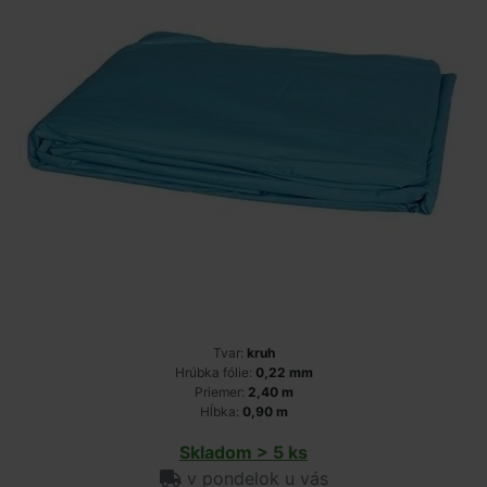
Tvar:
kruh
Hrúbka fólie:
0,22 mm
Priemer:
2,40 m
Hĺbka:
0,90 m
Skladom > 5 ks
v pondelok u vás