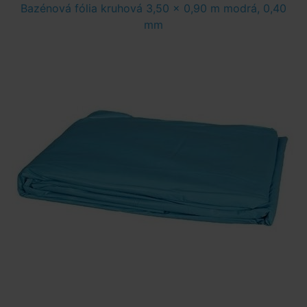
Bazénová fólia kruhová 3,50 x 0,90 m modrá, 0,40
mm