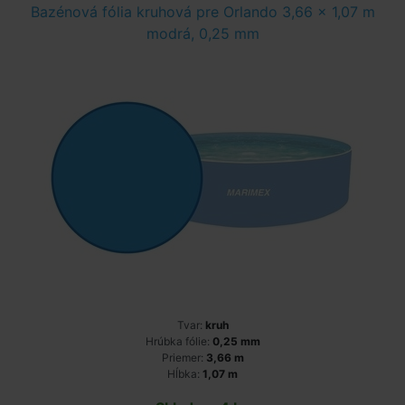
Bazénová fólia kruhová pre Orlando 3,66 x 1,07 m
modrá, 0,25 mm
Tvar:
kruh
Hrúbka fólie:
0,25 mm
Priemer:
3,66 m
Hĺbka:
1,07 m