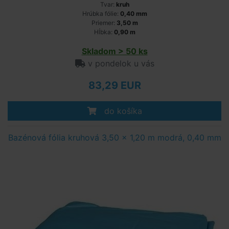
Tvar:
kruh
Hrúbka fólie:
0,40 mm
Priemer:
3,50 m
Hĺbka:
0,90 m
Skladom > 50 ks
v pondelok u vás
83,29 EUR
do košíka
Bazénová fólia kruhová 3,50 x 1,20 m modrá, 0,40 mm