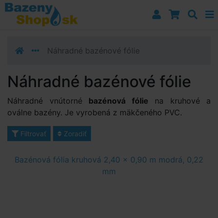
Prejsť k navigácii
Prejsť na obsah
Prejsť k bočnému stĺpci
Klávesové skratky
Náhradné bazénové fólie
Náhradné bazénové fólie
Náhradné vnútorné
bazénová fólie
na kruhové a
oválne bazény. Je vyrobená z mäkčeného PVC.
Filtrovať
Zoradiť
Bazénová fólia kruhová 2,40 x 0,90 m modrá, 0,22
mm