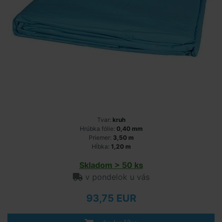
Tvar:
kruh
Hrúbka fólie:
0,40 mm
Priemer:
3,50 m
Hĺbka:
1,20 m
Skladom > 50 ks
v pondelok u vás
93,75 EUR