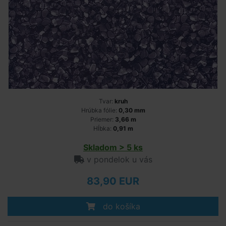
Tvar:
kruh
Hrúbka fólie:
0,30 mm
Priemer:
3,66 m
Hĺbka:
0,91 m
Skladom > 5 ks
v pondelok u vás
83,90 EUR
do košíka