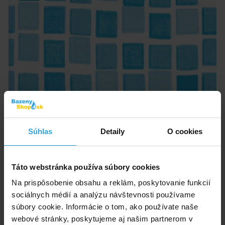
Súhlas
Detaily
O cookies
Tvar:
kruh
Hrúbka fólie:
0,25 mm
Priemer:
3,60 m
Táto webstránka používa súbory cookies
Hĺbka:
0,90 m
Na prispôsobenie obsahu a reklám, poskytovanie funkcií
Skladom > 20 ks
sociálnych médií a analýzu návštevnosti používame
v pondelok u vás
súbory cookie. Informácie o tom, ako používate naše
webové stránky, poskytujeme aj našim partnerom v
77,08 EUR