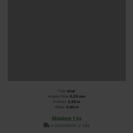
Tvar:
kruh
Hrúbka fólie:
0,25 mm
Priemer:
3,60 m
Hĺbka:
0,90 m
Skladom 1 ks
v pondelok u vás