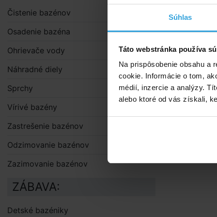
ohybom cez v
Čistenie bazénov
nemá „zámky
Súhlas
Osadenie bazéna
Táto webstránka používa sú
Ohrievače vody
Na prispôsobenie obsahu a r
Náhradné diely
cookie. Informácie o tom, ak
Sprchy
médií, inzercie a analýzy. Tí
alebo ktoré od vás získali, ke
Vírivé bazény
Zastrešenie bazénov
Doporuče
Odzimovanie bazénov
Podložk
Zazimovanie bazénov
ZÁBAVA:
Detské bazéniky