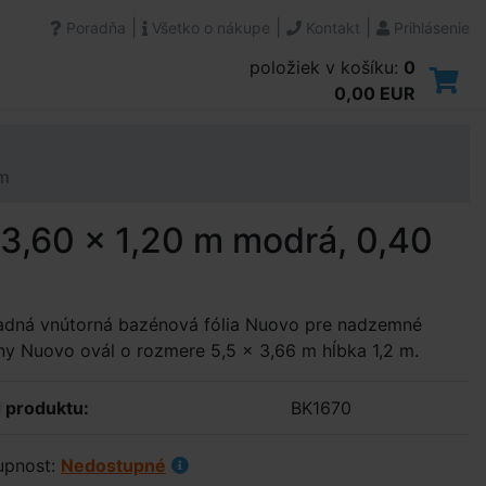
|
|
|
Poradňa
Všetko o nákupe
Kontakt
Prihlásenie
položiek v košíku:
0
0,00 EUR
mm
 3,60 x 1,20 m modrá, 0,40
adná vnútorná bazénová fólia Nuovo pre nadzemné
y Nuovo ovál o rozmere 5,5 x 3,66 m hĺbka 1,2 m.
 produktu:
BK1670
upnost:
Nedostupné