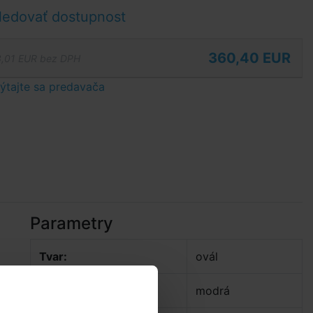
ledovať dostupnost
360,40 EUR
,01 EUR bez DPH
tajte sa predavača
Parametry
Tvar:
ovál
Dekor:
modrá