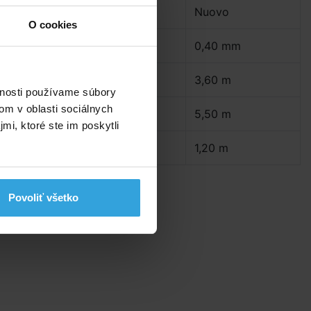
Pre bazény:
Nuovo
O cookies
Hrúbka fólie:
0,40 mm
Šírka:
3,60 m
vnosti používame súbory
om v oblasti sociálnych
Dĺžka:
5,50 m
mi, ktoré ste im poskytli
Hĺbka:
1,20 m
Povoliť všetko