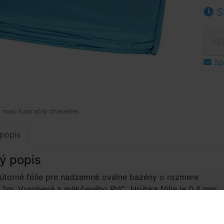
S
293
Spý
 majú ilustračný charakter.
popis
ý popis
útorné fólie pre nadzemné oválne bazény o rozmere
1,2m. Vyrobená z mäkčeného PVC. Hrúbka fólie je 0,4 mm.
bez vzoru. Fólia je určená pre bazény s plechovou stenou
ná pre bazény INTEX a Bestway). Fólia sa inštaluje-zavesuje