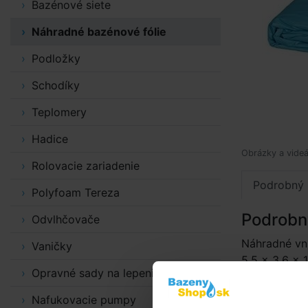
Bazénové siete
Náhradné bazénové fólie
Podložky
Schodíky
Teplomery
Hadice
Obrázky a videá
Rolovacie zariadenie
Podrobný 
Polyfoam Tereza
Podrobn
Odvlhčovače
Náhradné vn
Vaničky
5,5 × 3,6 × 
Opravné sady na lepenie
Modrá fólia 
(nie je vhod
Nafukovacie pumpy