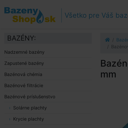
Prejsť k navigácii
Prejsť na obsah
Všetko pre Váš ba
Prejsť k bočnému stĺpci
Klávesové skratky
BAZÉNY:
Bazén
Bazénov
Nadzemné bazény
Bazéno
Zapustené bazény
mm
Bazénová chémia
Bazénové filtrácie
Bazénové príslušenstvo
Solárne plachty
Krycie plachty