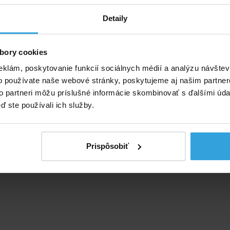
rchný lem bazéna a následne zaistí plastovou lištou (fólia
“ na zavesenie za vrchný lem bazéna).
Detaily
bory cookies
eklám, poskytovanie funkcií sociálnych médií a analýzu návšte
o používate naše webové stránky, poskytujeme aj našim partner
to partneri môžu príslušné informácie skombinovať s ďalšími údaj
ď ste používali ich služby.
né príslušenstvo (1)
Prispôsobiť
a pod bazén 3,7 x 5,5m