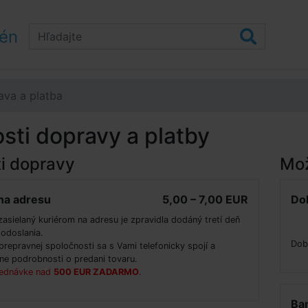
zén
ava a platba
ti dopravy a platby
i dopravy
Mož
na adresu
5,00 – 7,00 EUR
Do
zasielaný kuriérom na adresu je zpravidla dodáný tretí deň
 odoslania.
Dob
 prepravnej spoločnosti sa s Vami telefonicky spojí a
e podrobnosti o predani tovaru.
jednávke nad
500 EUR ZADARMO
.
Ba