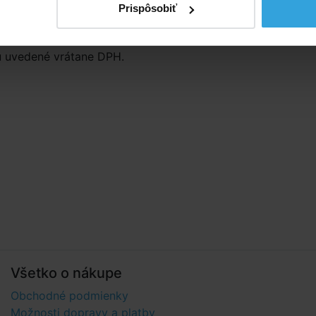
On-
Prispôsobiť
ú uvedené vrátane DPH.
Všetko o nákupe
Obchodné podmienky
Možnosti dopravy a platby