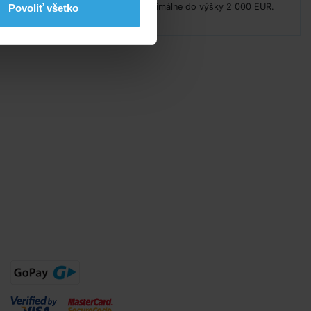
line je možné uhradiť objednávky maximálne do výšky 2 000 EUR.
Povoliť všetko