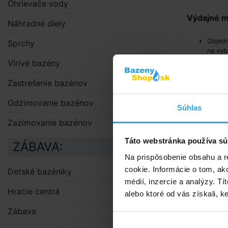
Ohrievače vody
Výdajné m
Náhradné diely
Objedn
Sprchy
na vyb
potvrd
Vírivé bazény
Akonáh
výdajn
Zastrešenie bazénov
s kódo
Zásiel
Odzimovanie bazénov
Súhlas
zasiel
Pri ob
Zazimovanie bazénov
Táto webstránka používa sú
ZÁBAVA:
Na prispôsobenie obsahu a r
cookie. Informácie o tom, ak
Detské bazéniky
médií, inzercie a analýzy. Tí
Hracie centrá
alebo ktoré od vás získali, ke
Zábava