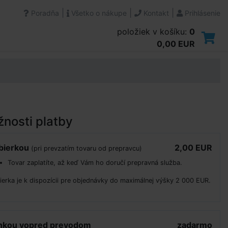
|
|
|
Poradňa
Všetko o nákupe
Kontakt
Prihlásenie
položiek v košíku:
0
0,00 EUR
nosti platby
bierkou
2,00 EUR
(pri prevzatím tovaru od prepravcu)
Tovar zaplatíte, až keď Vám ho doručí prepravná služba.
ierka je k dispozícii pre objednávky do maximálnej výšky 2 000 EUR.
nkou vopred prevodom
zadarmo