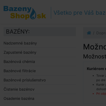
Prejsť k navigácii
Prejsť na obsah
Všetko pre Váš ba
Prejsť k bočnému stĺpci
Klávesové skratky
BAZÉNY:
Dopr
Nadzemné bazény
Možnos
Zapustené bazény
Možnost
Bazénová chémia
Kuriérom 
Bazénové filtrácie
Tovar 
Bazénové príslušenstvo
po dni
Kuriér
Čistenie bazénov
dohodn
Pri ob
Osadenie bazéna