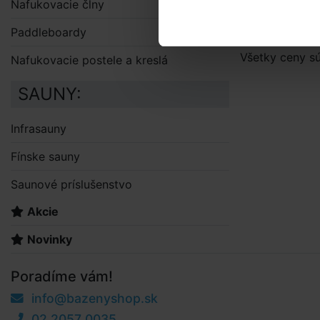
Nafukovacie člny
Paddleboardy
Všetky ceny s
Nafukovacie postele a kreslá
SAUNY:
Infrasauny
Fínske sauny
Saunové príslušenstvo
Akcie
Novinky
Poradíme vám!
info@bazenyshop.sk
02 2057 0035