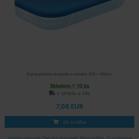
Krycia plachta na bazén o rozmere 305 x 183cm.
Skladom > 10 ks
v stredu u vás
7,08 EUR
do košíka
Happy people Detský bazénik Peppa Pig, 3 prstence