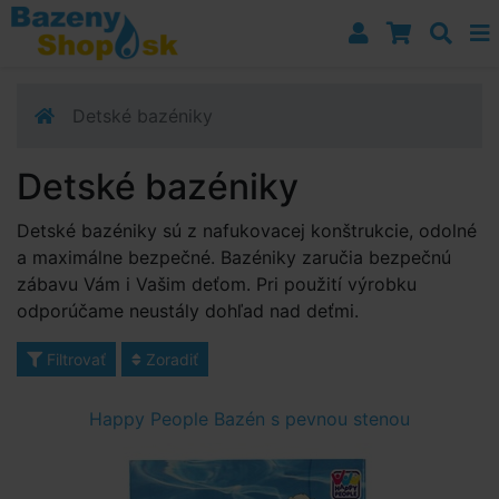
Prejsť k navigácii
Prejsť na obsah
Prejsť k bočnému stĺpci
Klávesové skratky
Detské bazéniky
Detské bazéniky
Detské bazéniky sú z nafukovacej konštrukcie, odolné
a maximálne bezpečné. Bazéniky zaručia bezpečnú
zábavu Vám i Vašim deťom. Pri použití výrobku
odporúčame neustály dohľad nad deťmi.
Filtrovať
Zoradiť
Happy People Bazén s pevnou stenou