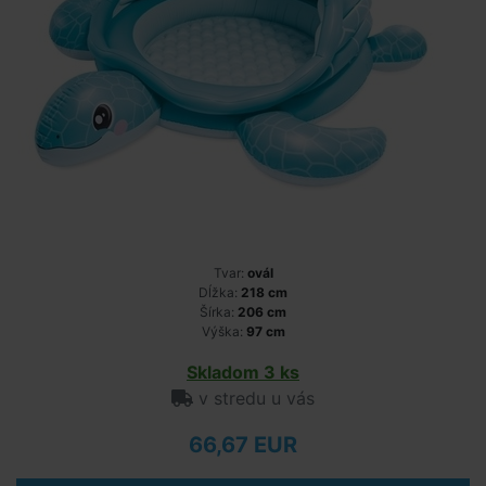
Tvar:
ovál
Dĺžka:
218 cm
Šírka:
206 cm
Výška:
97 cm
Skladom 3 ks
v stredu u vás
66,67 EUR