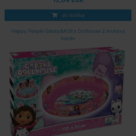
12,04 EUR
do košíka
Happy People Gabby&#39;s Dollhouse 2 kruhový
bazén