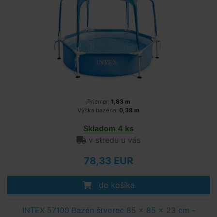
Priemer:
1,83 m
Výška bazéna:
0,38 m
Skladom 4 ks
v stredu u vás
78,33 EUR
do košíka
INTEX 57100 Bazén štvorec 85 x 85 x 23 cm -