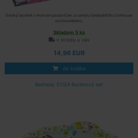
Detský bazénik s motívom postavičiek zo seriálu Gabby&#39;s Dollhouse
od DreamWorks.
Skladom 5 ks
v stredu u vás
14,96 EUR
do košíka
Bestway 51124 Bazénový set