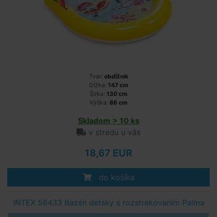
Tvar:
obdĺžnik
Dĺžka:
147 cm
Šírka:
130 cm
Výška:
86 cm
Skladom > 10 ks
v stredu u vás
18,67 EUR
do košíka
INTEX 56433 Bazén detský s rozstrekovaním Palma