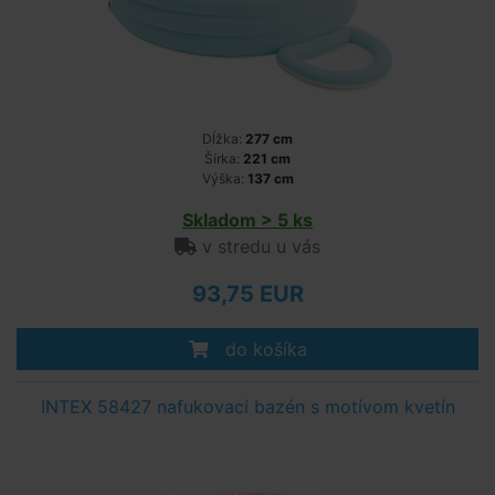
Dĺžka:
277 cm
Šírka:
221 cm
Výška:
137 cm
Skladom > 5 ks
v stredu u vás
93,75 EUR
do košíka
INTEX 58427 nafukovací bazén s motívom kvetín