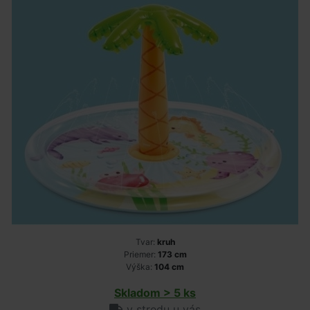
Tvar:
kruh
Priemer:
173 cm
Výška:
104 cm
Skladom > 5 ks
v stredu u vás