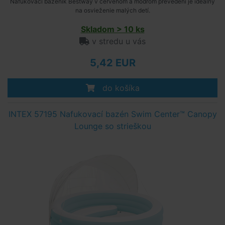
Nafukovací bazénik Bestway v červenom a modrom prevedení je ideálny
na osvieženie malých detí.
Skladom > 10 ks
v stredu u vás
5,42 EUR
do košíka
INTEX 57195 Nafukovací bazén Swim Center™ Canopy
Lounge so strieškou