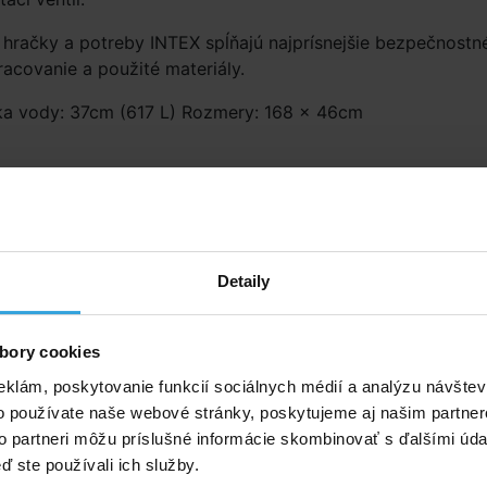
hračky a potreby INTEX spĺňajú najprísnejšie bezpečnostn
acovanie a použité materiály.
ka vody: 37cm (617 L) Rozmery: 168 × 46cm
né príslušenstvo (1)
8614 Ručná pumpa 36cm
Detaily
bory cookies
eklám, poskytovanie funkcií sociálnych médií a analýzu návšte
o používate naše webové stránky, poskytujeme aj našim partner
to partneri môžu príslušné informácie skombinovať s ďalšími údaj
ď ste používali ich služby.