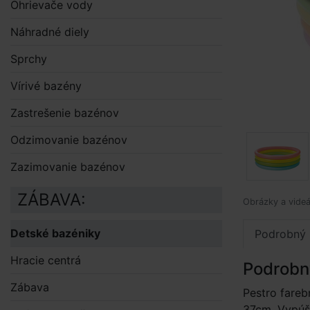
Ohrievače vody
Náhradné diely
Sprchy
Vírivé bazény
Zastrešenie bazénov
Odzimovanie bazénov
Zazimovanie bazénov
ZÁBAVA:
Obrázky a videá
Detské bazéniky
Podrobný 
Hracie centrá
Podrobn
Zábava
Pestro fareb
37cm. Vypúšť