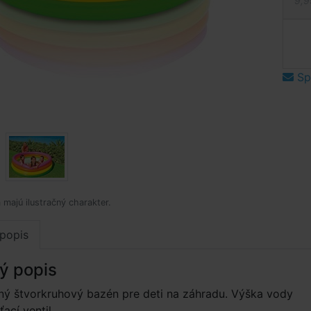
9,9
Spý
 majú ilustračný charakter.
popis
ý popis
ný štvorkruhový bazén pre deti na záhradu. Výška vody
ací ventil.