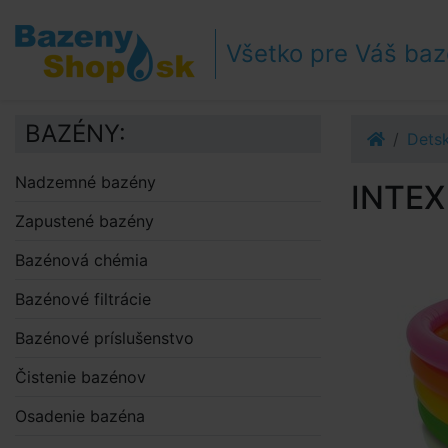
Prejsť k navigácii
Prejsť na obsah
Všetko pre Váš ba
Prejsť k bočnému stĺpci
Klávesové skratky
BAZÉNY:
Dets
Nadzemné bazény
INTEX
Zapustené bazény
Bazénová chémia
Bazénové filtrácie
Bazénové príslušenstvo
Čistenie bazénov
Osadenie bazéna