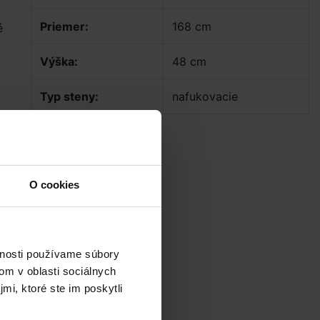
Priemer:
168 cm
é
Výška:
48 cm
Typ steny:
nafukovacie
O cookies
vnosti používame súbory
om v oblasti sociálnych
mi, ktoré ste im poskytli