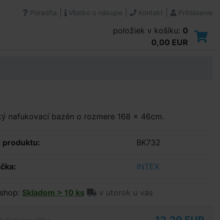
|
|
|
Poradňa
Všetko o nákupe
Kontakt
Prihlásenie
položiek v košíku:
0
0,00 EUR
ký nafukovací bazén o rozmere 168 x 46cm.
 produktu:
BK732
čka:
INTEX
shop:
Skladom > 10 ks
v utorok u vás