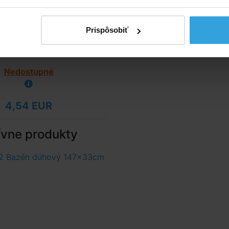
Prispôsobiť
Nedostupné
4,54 EUR
ívne produkty
2 Bazén dúhový 147x33cm