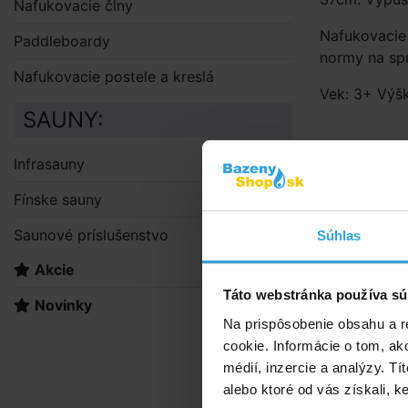
Nafukovacie člny
Nafukovacie 
Paddleboardy
normy na spr
Nafukovacie postele a kreslá
Vek: 3+ Výš
SAUNY:
Infrasauny
Doporuče
Fínske sauny
INTEX 6
Saunové príslušenstvo
Súhlas
Akcie
Táto webstránka používa sú
Novinky
Na prispôsobenie obsahu a r
cookie. Informácie o tom, ak
médií, inzercie a analýzy. Tí
alebo ktoré od vás získali, ke