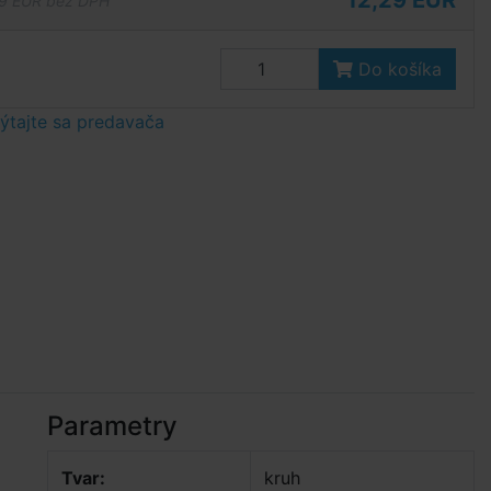
12,29 EUR
9 EUR bez DPH
Do košíka
tajte sa predavača
Parametry
Tvar:
kruh