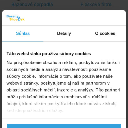
Bazénové čerpadlá
Pieskové filtre
Súhlas
Detaily
O cookies
Náplne do filtrácií
Kartušové vložky
Táto webstránka používa súbory cookies
Na prispôsobenie obsahu a reklám, poskytovanie funkcií
sociálnych médií a analýzu návštevnosti používame
súbory cookie. Informácie o tom, ako používate naše
webové stránky, poskytujeme aj našim partnerom v
oblasti sociálnych médií, inzercie a analýzy. Títo partneri
Kalová čerpadla
môžu príslušné informácie skombinovať s ďalšími
údajmi, ktoré ste im poskytli alebo ktoré od vás získali,
keď ste používali ich služby.
Vyberte podkategóriu produktov alebo vyberte
filter.