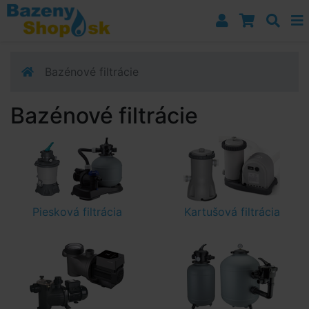
Prejsť k navigácii
Prejsť na obsah
Prejsť k bočnému stĺpci
Klávesové skratky
Bazénové filtrácie
Bazénové filtrácie
Piesková filtrácia
Kartušová filtrácia