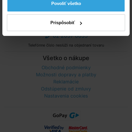
Povoliť všetko
Poradíme vám!
Prispôsobiť
info@bazenyshop.sk
02 2057 0035
Telefónne číslo neslúži na objednaní tovaru
Všetko o nákupe
Obchodné podmienky
Možnosti dopravy a platby
Reklamácie
Odstúpenie od zmluvy
Nastavenia cookies