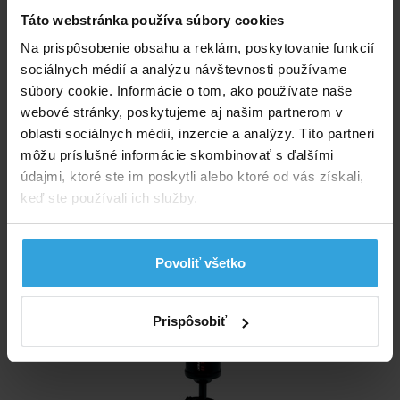
Tvar:
štvorec
Táto webstránka používa súbory cookies
Na prispôsobenie obsahu a reklám, poskytovanie funkcií
Dĺžka:
157 cm
sociálnych médií a analýzu návštevnosti používame
súbory cookie. Informácie o tom, ako používate naše
Šírka:
157 cm
webové stránky, poskytujeme aj našim partnerom v
oblasti sociálnych médií, inzercie a analýzy. Títo partneri
Výška:
122 cm
môžu príslušné informácie skombinovať s ďalšími
údajmi, ktoré ste im poskytli alebo ktoré od vás získali,
keď ste používali ich služby.
Doporučené príslušenstvo (2)
INTEX 68614 Ručná pumpa 36cm
Povoliť všetko
Prispôsobiť