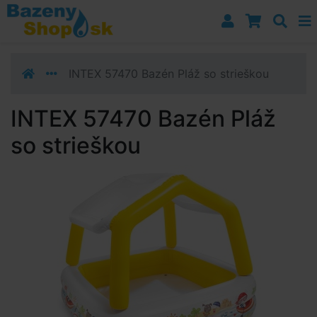
Prejsť k navigácii
Prejsť na obsah
Prejsť k bočnému stĺpci
Klávesové skratky
INTEX 57470 Bazén Pláž so strieškou
INTEX 57470 Bazén Pláž
so strieškou