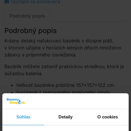
Spýtajte sa predavača
Podrobný popis
Podrobný popis
Krásny detský nafukovací bazénik v dizajne pláž,
v ktorom užijete v horúcich letných dňoch množstvo
zábavy a príjemného osvieženia.
Bazénik môžete zatieniť praktickou strieškou, ktorá je
súčasťou balenia.
Veľkosť bazénika približne 157×157×122 cm.
Vyrobené z testovaného masívneho vinylu.
Vhodné pre deti od 2 rokov vždy pod dohľadom
dospelej osoby.
Súhlas
Detaily
O cookies
Parametry