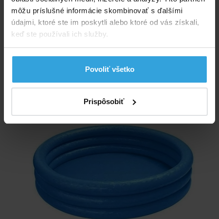
môžu príslušné informácie skombinovať s ďalšími
Hĺbka vody:
33 cm
údajmi, ktoré ste im poskytli alebo ktoré od vás získali,
keď ste používali ich služby.
Typ steny:
nafukovacie
Povoliť všetko
Alternatívne produkty
INTEX 59416 detský bazén Crystal Blue 114x25cm
Prispôsobiť