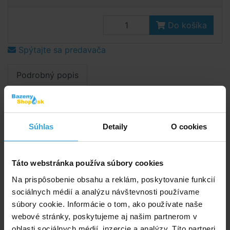
Do košíka
Spýtajte sa predavača
Podrobný popis
Podrobný popis
Detský nafukovací bazénik modrej farby s trblietavým
Súhlas
Detaily
O cookies
efektom.
Rozmery:
147 × 33 cm
Táto webstránka používa súbory cookies
Parametry
Na prispôsobenie obsahu a reklám, poskytovanie funkcií
sociálnych médií a analýzu návštevnosti používame
Tvar:
kruh
súbory cookie. Informácie o tom, ako používate naše
webové stránky, poskytujeme aj našim partnerom v
Priemer:
147 cm
oblasti sociálnych médií, inzercie a analýzy. Títo partneri