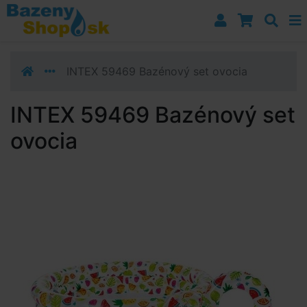
Prejsť k navigácii
Prejsť na obsah
Prejsť k bočnému stĺpci
Klávesové skratky
INTEX 59469 Bazénový set ovocia
INTEX 59469 Bazénový set
ovocia