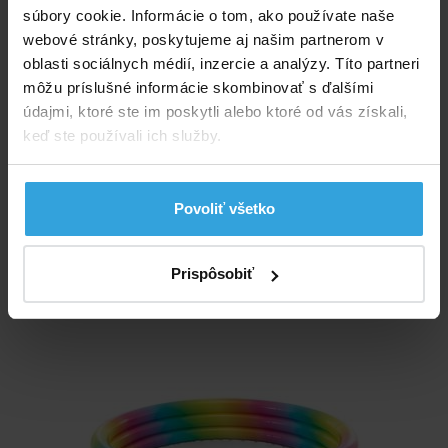
súbory cookie. Informácie o tom, ako používate naše
Tvar:
kruh
webové stránky, poskytujeme aj našim partnerom v
oblasti sociálnych médií, inzercie a analýzy. Títo partneri
Priemer:
132 cm
môžu príslušné informácie skombinovať s ďalšími
údajmi, ktoré ste im poskytli alebo ktoré od vás získali,
keď ste používali ich služby.
Výška:
28 cm
Typ steny:
nafukovacie
Povoliť všetko
Alternatívne produkty
Prispôsobiť
INTEX 58439 Bazén 147x33cm