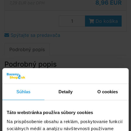
8,96 EUR
7,29 EUR bez DPH
Do košíka
Spýtajte sa predavača
Podrobný popis
Podrobný popis
Bazénový set s motívom ovocia.
Sada obsahuje
Súhlas
Detaily
O cookies
lopta 51cm
plávací kruh 51 cm
bazén 132 × 28cm
Táto webstránka používa súbory cookies
objem 248l pri 22cm výšky steny
Na prispôsobenie obsahu a reklám, poskytovanie funkcií
Parametry
sociálnych médií a analýzu návštevnosti používame