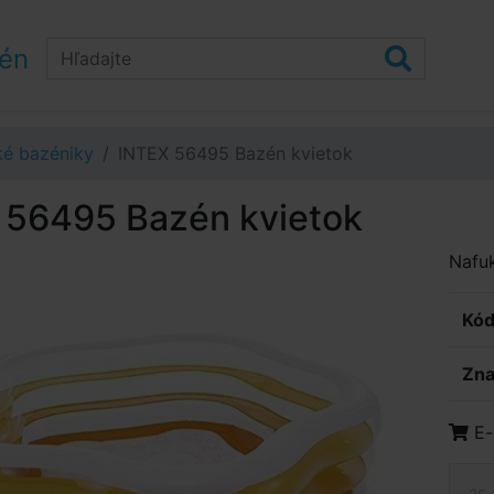
zén
ké bazéniky
INTEX 56495 Bazén kvietok
 56495 Bazén kvietok
Nafuk
Kód
Zna
E-