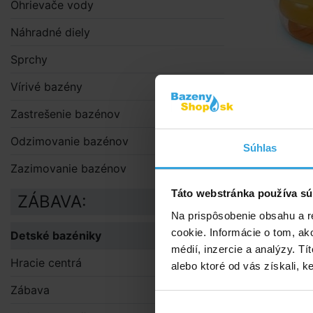
Ohrievače vody
Náhradné diely
Sprchy
Vírivé bazény
Zastrešenie bazénov
Odzimovanie bazénov
Obrázky a videá
Súhlas
Zazimovanie bazénov
Podrobný 
Táto webstránka používa sú
ZÁBAVA:
Podrobn
Na prispôsobenie obsahu a r
Detský bazé
cookie. Informácie o tom, ak
Detské bazéniky
médií, inzercie a analýzy. Tí
Objem vody p
Hracie centrá
alebo ktoré od vás získali, ke
Nafukovací 
Zábava