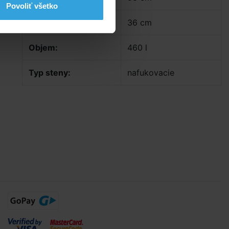
Povoliť všetko
Hĺbka vody:
36 cm
Objem:
460 l
Typ steny:
nafukovacie