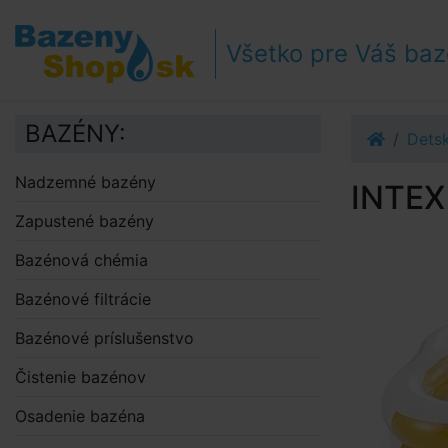
Prejsť k navigácii
Prejsť na obsah
Všetko pre Váš ba
Prejsť k bočnému stĺpci
Klávesové skratky
BAZÉNY:
Dets
Nadzemné bazény
INTEX
Zapustené bazény
Bazénová chémia
Bazénové filtrácie
Bazénové príslušenstvo
Čistenie bazénov
Osadenie bazéna