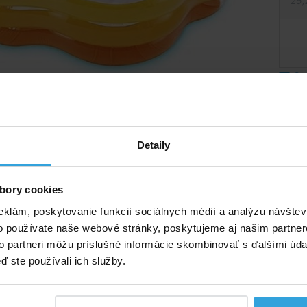
25,
Spý
 majú ilustračný charakter.
Detaily
popis
bory cookies
ý popis
eklám, poskytovanie funkcií sociálnych médií a analýzu návšte
nik v tvare kytičky s rozmermi 185×180×53cm.
o používate naše webové stránky, poskytujeme aj našim partner
to partneri môžu príslušné informácie skombinovať s ďalšími údaj
ri 36cm napustení je 460l.
ď ste používali ich služby.
bazénik s nafukovacím dnom.