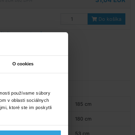
31,04 EUR
24 EUR bez DPH
Do košíka
tajte sa predavača
O cookies
Parametry
vnosti používame súbory
om v oblasti sociálnych
Dĺžka:
185 cm
mi, ktoré ste im poskytli
Šírka:
180 cm
Výška:
53 cm