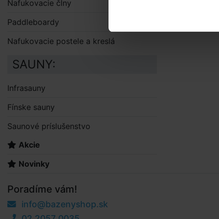
Nafukovacie člny
Paddleboardy
Nafukovacie postele a kreslá
SAUNY:
Infrasauny
Fínske sauny
Saunové príslušenstvo
Akcie
Novinky
Poradíme vám!
info@bazenyshop.sk
02 2057 0035