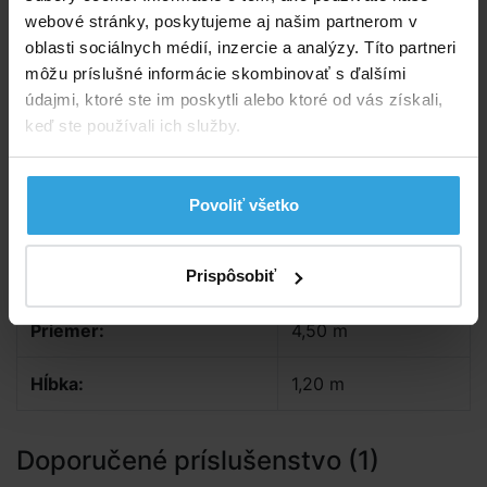
zavesenie za vrchný lem bazéna).
webové stránky, poskytujeme aj našim partnerom v
oblasti sociálnych médií, inzercie a analýzy. Títo partneri
Parametry
môžu príslušné informácie skombinovať s ďalšími
údajmi, ktoré ste im poskytli alebo ktoré od vás získali,
Tvar:
kruh
keď ste používali ich služby.
Dekor:
modrá
Povoliť všetko
Pre bazény:
Nuovo
Hrúbka fólie:
Prispôsobiť
0,40 mm
Priemer:
4,50 m
Hĺbka:
1,20 m
Doporučené príslušenstvo (1)