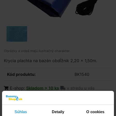
Obrázky a videá majú ilustračný charakter.
Krycia plachta na bazén obdĺžnik 2,20 x 1,50m.
Kód produktu:
BK1540
E-shop:
Skladom > 10 ks
v stredu u vás
20,42 EUR
16,60 EUR bez DPH
Súhlas
Detaily
O cookies