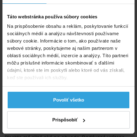
Do košíka
Táto webstránka používa súbory cookies
Spýtajte sa predavača
Na prispôsobenie obsahu a reklám, poskytovanie funkcií
Podrobný popis
sociálnych médií a analýzu návštevnosti používame
súbory cookie. Informácie o tom, ako používate naše
Podrobný popis
webové stránky, poskytujeme aj našim partnerom v
oblasti sociálnych médií, inzercie a analýzy. Títo partneri
Plachta na bazén obdĺžnik 2,2 × 1,5m (skutočný
môžu príslušné informácie skombinovať s ďalšími
rozmer plachty je cca 2,9×2,2m).
údajmi, ktoré ste im poskytli alebo ktoré od vás získali,
keď ste používali ich služby.
Kvalitná kašírovaná plachta modrej farby.
Kašírované fólie sú mrazuodolné.
Povoliť všetko
Táto plachta sa vyznačuje veľmi dlhou životnosťou a
odporúčame ich aj na použitie v zimnom období. Ide
o plachtu s výbornou odolnosťou proti mechanickému
Prispôsobiť
poškodeniu a poveternostným vplyvom.