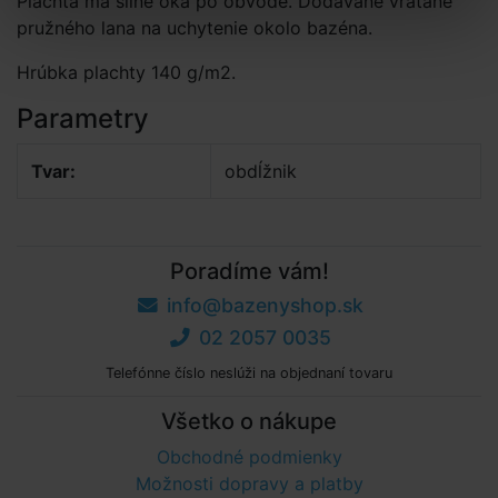
Plachta má silné oká po obvode. Dodávané vrátane
pružného lana na uchytenie okolo bazéna.
Hrúbka plachty 140 g/m2.
Parametry
Tvar:
obdĺžnik
Poradíme vám!
info@bazenyshop.sk
02 2057 0035
Telefónne číslo neslúži na objednaní tovaru
Všetko o nákupe
Obchodné podmienky
Možnosti dopravy a platby