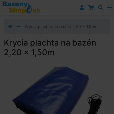
Prejsť k navigácii
Prejsť na obsah
Prejsť k bočnému stĺpci
Klávesové skratky
Krycia plachta na bazén 2,20 x 1,50m
Krycia plachta na bazén
2,20 x 1,50m