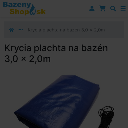
Prejsť k navigácii
Prejsť na obsah
Prejsť k bočnému stĺpci
Klávesové skratky
Krycia plachta na bazén 3,0 x 2,0m
Krycia plachta na bazén
3,0 x 2,0m