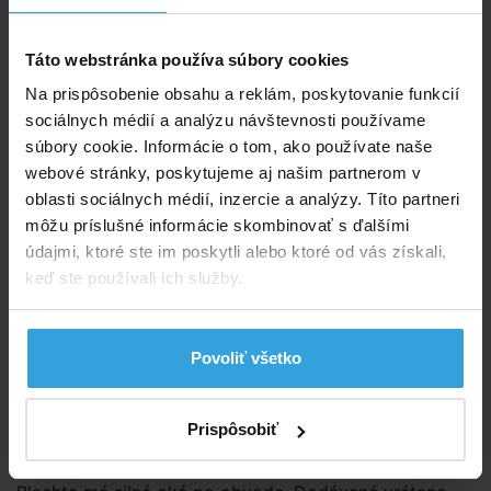
Do košíka
Táto webstránka používa súbory cookies
Spýtajte sa predavača
Na prispôsobenie obsahu a reklám, poskytovanie funkcií
Podrobný popis
sociálnych médií a analýzu návštevnosti používame
súbory cookie. Informácie o tom, ako používate naše
Podrobný popis
webové stránky, poskytujeme aj našim partnerom v
oblasti sociálnych médií, inzercie a analýzy. Títo partneri
Plachta na bazén obdĺžnik 3,0 × 2,0m (skutočný
môžu príslušné informácie skombinovať s ďalšími
rozmer plachty je cca 3,9×2,9m).
údajmi, ktoré ste im poskytli alebo ktoré od vás získali,
keď ste používali ich služby.
Kvalitná kašírovaná plachta modrej farby.
Kašírované fólie sú mrazuodolné.
Povoliť všetko
Táto plachta sa vyznačuje veľmi dlhou životnosťou a
odporúčame ich aj na použitie v zimnom období. Ide
o plachtu s výbornou odolnosťou proti mechanickému
Prispôsobiť
poškodeniu a poveternostným vplyvom.