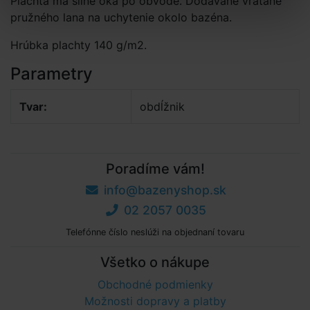
Plachta má silné oká po obvode. Dodávané vrátane
pružného lana na uchytenie okolo bazéna.
Hrúbka plachty 140 g/m2.
Parametry
Tvar:
obdĺžnik
Poradíme vám!
info@bazenyshop.sk
02 2057 0035
Telefónne číslo neslúži na objednaní tovaru
Všetko o nákupe
Obchodné podmienky
Možnosti dopravy a platby