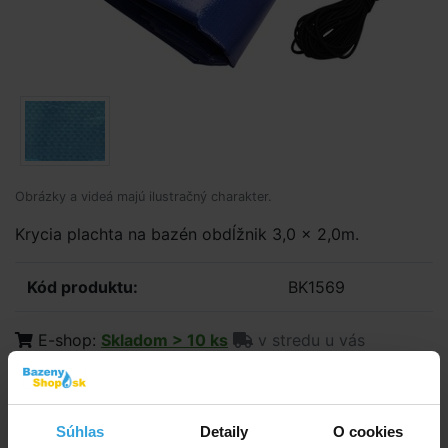
Obrázky a videá majú ilustračný charakter.
Krycia plachta na bazén obdĺžnik 3,0 x 2,0m.
Kód produktu:
BK1569
E-shop:
Skladom > 10 ks
v stredu u vás
35,83 EUR
29,13 EUR bez DPH
Súhlas
Detaily
O cookies