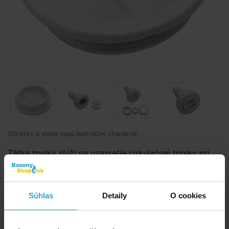
Obrázky a videá majú ilustračný charakter.
Zátka trysky slúži na uzavretie cirkulačnej trysky pri
zazimovaní bazéna a zamedzuje tak vniknutiu vody do
cirkulačného obehu a možnému prasknutiu potrubia
vplyvom mrazu.
Súhlas
Detaily
O cookies
Kód produktu:
BK1148