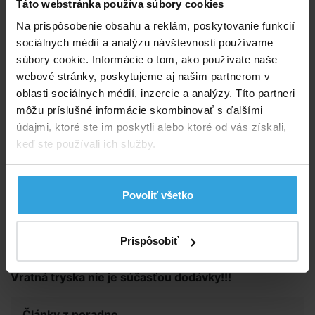
Táto webstránka používa súbory cookies
E-shop:
Skladom > 50 ks
v stredu u vás
Na prispôsobenie obsahu a reklám, poskytovanie funkcií
sociálnych médií a analýzu návštevnosti používame
3,75 EUR
súbory cookie. Informácie o tom, ako používate naše
3,05 EUR bez DPH
webové stránky, poskytujeme aj našim partnerom v
oblasti sociálnych médií, inzercie a analýzy. Títo partneri
Do košíka
môžu príslušné informácie skombinovať s ďalšími
údajmi, ktoré ste im poskytli alebo ktoré od vás získali,
Spýtajte sa predavača
keď ste používali ich služby.
Podrobný popis
Povoliť všetko
Podrobný popis
Vonkajší priemer zátky vrátane závitu 46mm. Vhodné
Prispôsobiť
pre vratnú trysku a pre trysku cirkulačnou plochou.
Vratná tryska nie je súčasťou dodávky!!!
Články z poradne