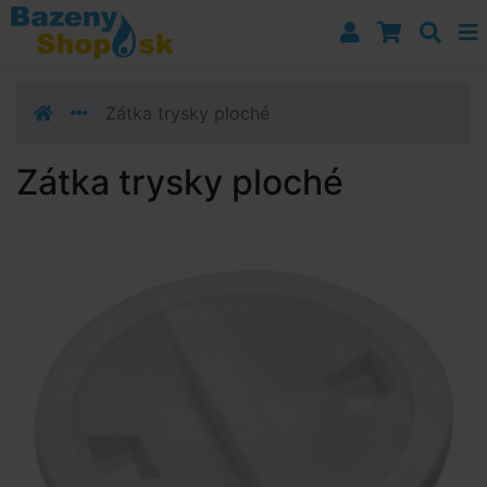
Prejsť k navigácii
Prejsť na obsah
Prejsť k bočnému stĺpci
Klávesové skratky
Zátka trysky ploché
Zátka trysky ploché