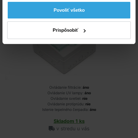
Povoliť všetko
Prispôsobiť
Ovládanie filtrácie:
áno
Ovládanie UV lampy:
áno
Ovládanie svetiel:
nie
Ovládanie protiprúdu:
nie
Istenie tepelného čerpadla:
áno
Skladom 1 ks
v stredu u vás