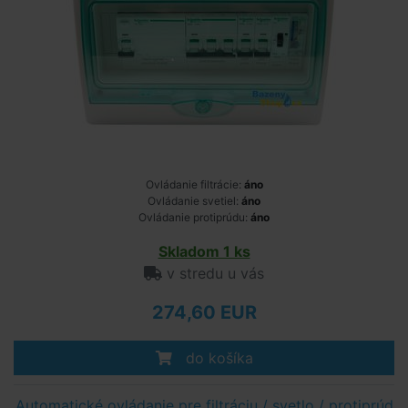
Ovládanie filtrácie:
áno
Ovládanie svetiel:
áno
Ovládanie protiprúdu:
áno
Skladom 1 ks
v stredu u vás
274,60 EUR
do košíka
Automatické ovládanie pre filtráciu / svetlo / protiprúd