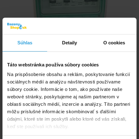
Súhlas
Detaily
O cookies
Ovládanie filtrácie:
áno
Ovládanie svetiel:
áno
Ovládanie protiprúdu:
áno
Táto webstránka používa súbory cookies
Skladom 1 ks
v stredu u vás
Na prispôsobenie obsahu a reklám, poskytovanie funkcií
sociálnych médií a analýzu návštevnosti používame
241,70 EUR
súbory cookie. Informácie o tom, ako používate naše
webové stránky, poskytujeme aj našim partnerom v
do košíka
oblasti sociálnych médií, inzercie a analýzy. Títo partneri
môžu príslušné informácie skombinovať s ďalšími
údajmi, ktoré ste im poskytli alebo ktoré od vás získali,
Automatické ovládanie pre filtráciu - F1S s pevným
keď ste používali ich služby.
prívodom a pripojením tepelného čerpadla