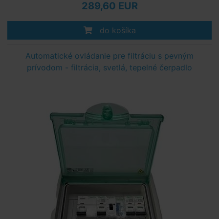
289,60 EUR
do košíka
Automatické ovládanie pre filtráciu s pevným
prívodom - filtrácia, svetlá, tepelné čerpadlo