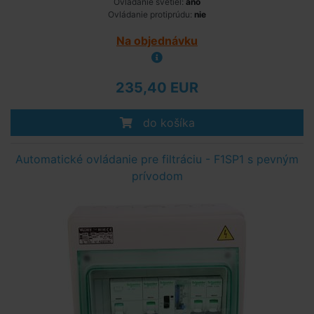
Ovládanie svetiel:
áno
Ovládanie protiprúdu:
nie
Na objednávku
235,40 EUR
do košíka
Automatické ovládanie pre filtráciu - F1SP1 s pevným
prívodom