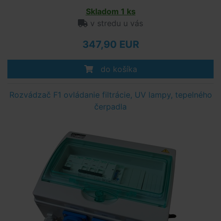
Skladom 1 ks
v stredu u vás
347,90 EUR
do košíka
Rozvádzač F1 ovládanie filtrácie, UV lampy, tepelného
čerpadla