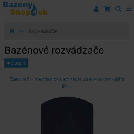
Prejsť k navigácii
Prejsť na obsah
Prejsť k bočnému stĺpci
Klávesové skratky
Rozvádzače
Bazénové rozvádzače
Zoradiť
Časovač – mechanická spínacia zásuvka vonkajšia
IP44