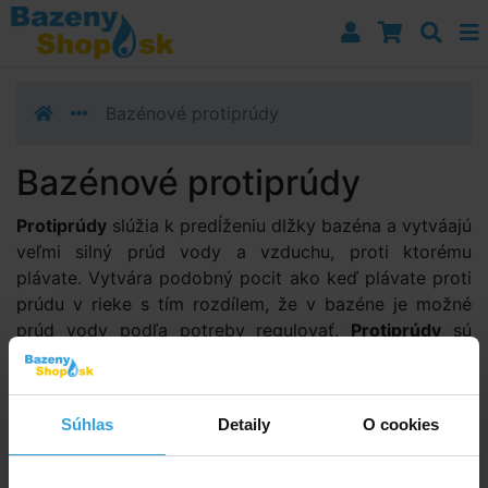
Prejsť k navigácii
Prejsť na obsah
Prejsť k bočnému stĺpci
Klávesové skratky
Bazénové protiprúdy
Bazénové protiprúdy
Protiprúdy
slúžia k predĺženiu dlžky bazéna a vytváajú
veľmi silný prúd vody a vzduchu, proti ktorému
plávate. Vytvára podobný pocit ako keď plávate proti
prúdu v rieke s tím rozdílem, že v bazéne je možné
prúd vody podľa potreby regulovať.
Protiprúdy
sú
vstavané
alebo
závesné
pre dodatočnú montáž. Ako
príslušenstvo sa dodávajú špeciálne nástavce, ktoré
slúžia ako masážne prostriedky.
Súhlas
Detaily
O cookies