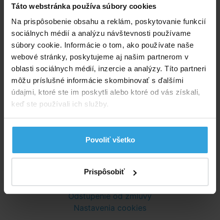
Táto webstránka používa súbory cookies
Na prispôsobenie obsahu a reklám, poskytovanie funkcií
Vstavané protiprúdy
Závesné protiprúdy
sociálnych médií a analýzu návštevnosti používame
súbory cookie. Informácie o tom, ako používate naše
webové stránky, poskytujeme aj našim partnerom v
oblasti sociálnych médií, inzercie a analýzy. Títo partneri
Poradíme vám!
môžu príslušné informácie skombinovať s ďalšími
údajmi, ktoré ste im poskytli alebo ktoré od vás získali,
info@bazenyshop.sk
keď ste používali ich služby.
02 2057 0035
Telefónne číslo neslúži na objednaní tovaru
Povoliť všetko
Všetko o nákupe
Obchodné podmienky
Možnosti dopravy a platby
Prispôsobiť
Reklamácie
Odstúpenie od zmluvy
Nastavenia cookies