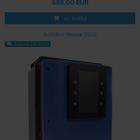
698,00 EUR
do košíka
Solinátor Neosal 2020
Doprava ZADARMO