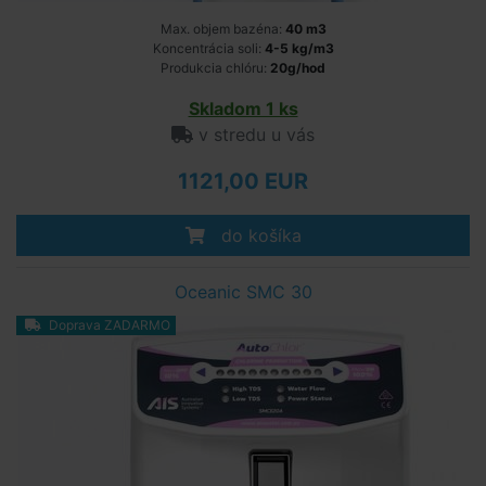
Max. objem bazéna:
40 m3
Koncentrácia soli:
4-5 kg/m3
Produkcia chlóru:
20g/hod
Skladom 1 ks
v stredu u vás
1121,00 EUR
do košíka
Oceanic SMC 30
Doprava ZADARMO