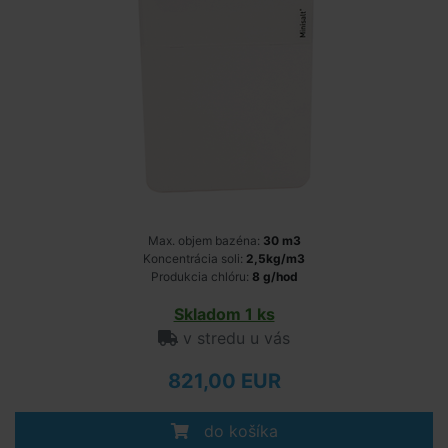
Max. objem bazéna:
30 m3
Koncentrácia soli:
2,5kg/m3
Produkcia chlóru:
8 g/hod
Skladom 1 ks
v stredu u vás
821,00 EUR
do košíka