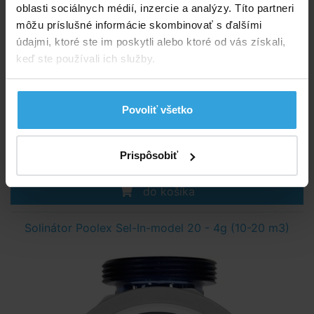
oblasti sociálnych médií, inzercie a analýzy. Títo partneri
môžu príslušné informácie skombinovať s ďalšími
údajmi, ktoré ste im poskytli alebo ktoré od vás získali,
keď ste používali ich služby.
Max. objem bazéna:
30 m3
Koncentrácia soli:
3 - 4 g/l
Produkcia chlóru:
6 g/h
Skladom 2 ks
Povoliť všetko
v stredu u vás
278,50 EUR
Prispôsobiť
do košíka
Solinátor Poolex Sel-In-model 20 - 4g (10-20 m3)