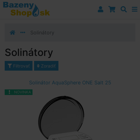
Prejsť k navigácii
Prejsť na obsah
Prejsť k bočnému stĺpci
Klávesové skratky
Solinátory
Solinátory
Filtrovať
Zoradiť
Solinátor AquaSphere ONE Salt 25
NOVINKA