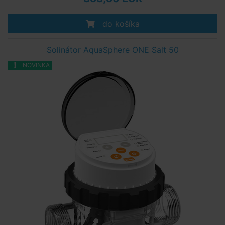
do košíka
Solinátor AquaSphere ONE Salt 50
NOVINKA