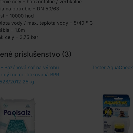
enie cely – horizontálne / vertikálne
cia na potrubie – DN 50/63
sť – 10000 hod
plota vody / max. teplota vody – 5/40 ° C
ábla – 1,8m
ak cely – 2,75 bar
né príslušenstvo (3)
- Bazénová soľ na výrobu
Tester AquaCheck
trolýzou certifikovaná BPR
528/2012 25kg