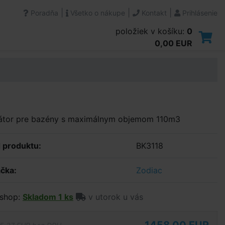
|
|
|
Poradňa
Všetko o nákupe
Kontakt
Prihlásenie
položiek v košíku:
0
0,00 EUR
nátor pre bazény s maximálnym objemom 110m3
 produktu:
BK3118
čka:
Zodiac
shop:
Skladom 1 ks
v utorok u vás