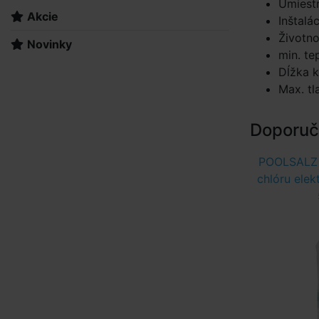
Umiestn
Akcie
Inštalá
Životno
Novinky
min. te
Dĺžka k
Max. tl
Doporuče
POOLSALZ 
chlóru elek