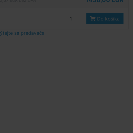
1458,00 EUR
5,37 EUR bez DPH
Do košíka
tajte sa predavača