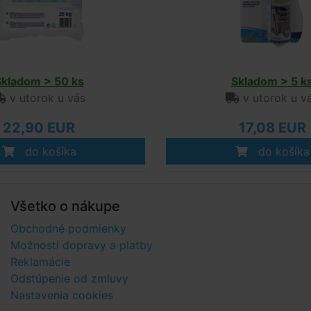
Skladom > 50 ks
Skladom > 5 k
v utorok u vás
v utorok u v
22,90 EUR
17,08 EUR
do košíka
do košíka
Všetko o nákupe
Obchodné podmienky
Možnosti dopravy a platby
Reklamácie
Odstúpenie od zmluvy
Nastavenia cookies