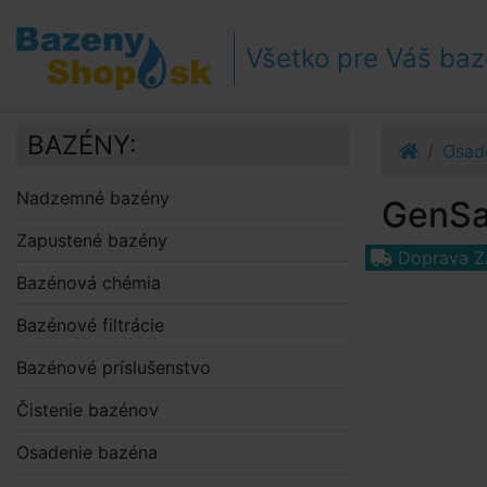
Prejsť k navigácii
Prejsť na obsah
Všetko pre Váš ba
Prejsť k bočnému stĺpci
Klávesové skratky
BAZÉNY:
Osad
Nadzemné bazény
GenSa
Zapustené bazény
Doprava 
Bazénová chémia
Bazénové filtrácie
Bazénové príslušenstvo
Čistenie bazénov
Osadenie bazéna