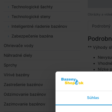
Technologické šachty
Obrázky a videá
Technologické steny
Podrobný 
Inteligentné riadenie bazénov
Zabezpečenie bazéna
Podrobn
Ohrievače vody
** Výhody sl
Náhradné diely
Nevysu
Vhodné
Sprchy
Nízke 
Vírivé bazény
Priezr
Žiadna 
Zastrešenie bazénov
Ekologi
Jemne s
Odzimovanie bazénov
Súhlas
Solinátor sa
Zazimovanie bazénov
potrubie s 