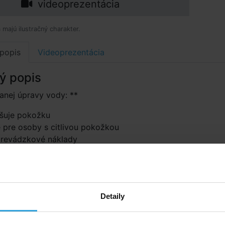
videoprezentácia
 majú ilustračný charakter.
popis
Videoprezentácia
ý popis
anej úpravy vody: **
šuje pokožku
 pre osoby s citlivou pokožkou
prevádzkové náklady
ačná voda bez chlórového zápachu
manipulácia ani skladovanie chlóru
cký systém – soľ je prírodný produkt
laná morská voda s antiseptickými účinkami
Detaily
 napája systémom Quick Fix – jednoduché napojenie cely n
priemerom 50mm alebo 63mm. Inštalácia hotová do 10minút