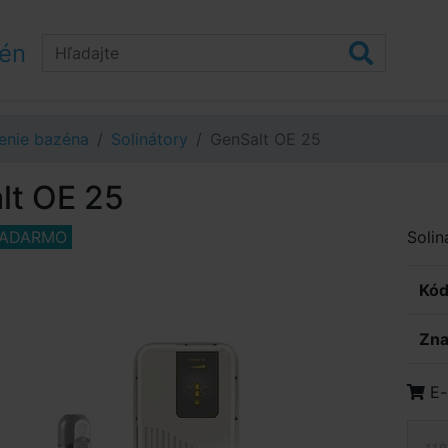
zén
enie bazéna
Solinátory
GenSalt OE 25
lt OE 25
ZADARMO
Soli
Kód
Zna
E-