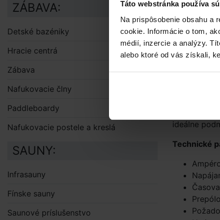
Táto webstránka používa sú
ZÁBAVA:
Celu možno u
Na prispôsobenie obsahu a r
Cela sa auto
Detské bazéniky
cookie. Informácie o tom, ak
účinnos.
médií, inzercie a analýzy. Tí
Hracie centrá
alebo ktoré od vás získali, ke
Na ovládacom
o solinátor
Zábava
Nafukovacie člny
Solinátor pr
nedošlo k po
Paddleboardy
v potrubí do
ideálne podm
Nafukovacie postele a kreslá
Technické p
SAUNY:
Ampéro
Infrasauny
Napájan
Časovač
Fínske sauny
Prepól
Požadov
Saunové príslušenstvo