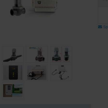
118
Spý