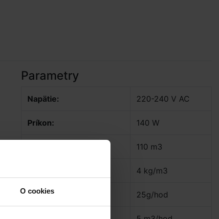
Parametry
Napätie:
220-240 V AC
Príkon:
140 W
Max. objem bazéna:
110 m3
Koncentrácia soli:
4 kg/m3
O cookies
Produkcia chlóru:
25g/hod
a
.
Min. prietok:
5 m3/hod