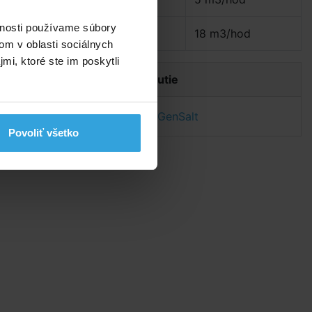
vnosti používame súbory
Max. prietok:
18 m3/hod
u
om v oblasti sociálnych
mi, ktoré ste im poskytli
Dokumenty na stiahnutie
Návod na solinátor GenSalt
Povoliť všetko
je