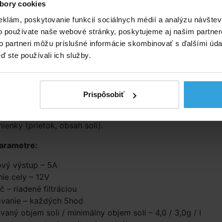
bory cookies
miestniť horizontálne aj vertikálne
eklám, poskytovanie funkcií sociálnych médií a analýzu návšte
maticky přepólovává tak aby stále dosahovala čo najvyšši
o používate naše webové stránky, poskytujeme aj našim partner
to partneri môžu príslušné informácie skombinovať s ďalšími údaj
ď ste používali ich služby.
 paneli možno jasne podľa LED diód zistiť informácie
i nízkom obsahu soli zastaví produkciu chlóru tak aby
Prispôsobiť
škodeniu elektród. Produkcia chlóru sa tiež zastaví ak nie 
statočný prietok, solinátor sa znova spustí ak bude mať
ienky (prietok, obsah soli).
arametre:
vý výstup – 5A
ie cely – 12V
 – riadené filtráciou
ovanie – každých 5hod
aný objem soli / minimálny objem soli – 4,0 / 3,0g / l