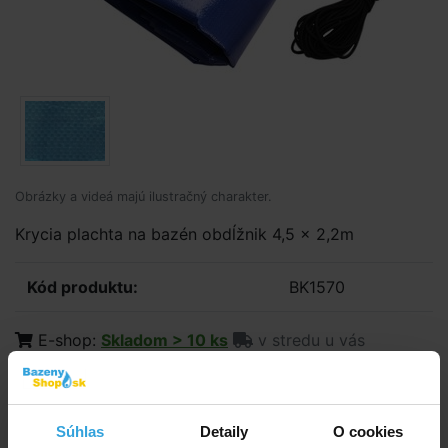
Obrázky a videá majú ilustračný charakter.
Krycia plachta na bazén obdĺžnik 4,5 x 2,2m
Kód produktu:
BK1570
E-shop:
Skladom > 10 ks
v stredu u vás
47,92 EUR
38,96 EUR bez DPH
Súhlas
Detaily
O cookies