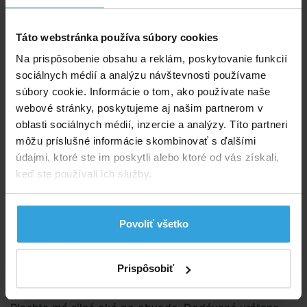
Do košíka
Táto webstránka používa súbory cookies
Spýtajte sa predavača
Na prispôsobenie obsahu a reklám, poskytovanie funkcií
Podrobný popis
sociálnych médií a analýzu návštevnosti používame
súbory cookie. Informácie o tom, ako používate naše
Podrobný popis
webové stránky, poskytujeme aj našim partnerom v
oblasti sociálnych médií, inzercie a analýzy. Títo partneri
Plachta na bazén obdĺžnik 4,5 × 2,2m (skutočný
môžu príslušné informácie skombinovať s ďalšími
rozmer plachty je cca 5,2×2,9m).
údajmi, ktoré ste im poskytli alebo ktoré od vás získali,
keď ste používali ich služby.
Kvalitná kašírovaná plachta modrej farby.
Kašírované fólie sú mrazuodolné.
Povoliť všetko
Táto plachta sa vyznačuje veľmi dlhou životnosťou a
odporúčame ich aj na použitie v zimnom období. Ide
o plachtu s výbornou odolnosťou proti mechanickému
Prispôsobiť
poškodeniu a poveternostným vplyvom.