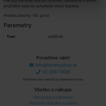
Plachta má silné oká po obvode. Dodávané vrátane
pružného lana na uchytenie okolo bazéna.
Hrúbka plachty 140 g/m2.
Parametry
Tvar:
obdĺžnik
Poradíme vám!
info@bazenyshop.sk
02 2057 0035
Telefónne číslo neslúži na objednaní tovaru
Všetko o nákupe
Obchodné podmienky
Možnosti dopravy a platby