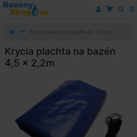
Prejsť k navigácii
Prejsť na obsah
Prejsť k bočnému stĺpci
Klávesové skratky
Krycia plachta na bazén 4,5 x 2,2m
Krycia plachta na bazén
4,5 x 2,2m