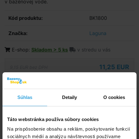
v bazénovej vode.
Kód produktu:
BK1800
Značka:
Laguna
E-shop:
Skladom > 5 ks
v stredu u vás
11,25 EUR
9,15 EUR bez DPH
Do košíka
Súhlas
Detaily
O cookies
Spýtajte sa predavača
Podrobný popis
Táto webstránka používa súbory cookies
Na prispôsobenie obsahu a reklám, poskytovanie funkcií
Podrobný popis
sociálnych médií a analýzu návštevnosti používame