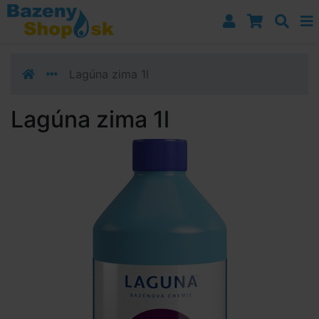
Prejsť k navigácii
Prejsť na obsah
Prejsť k bočnému stĺpci
Klávesové skratky
Lagúna zima 1l
Lagúna zima 1l