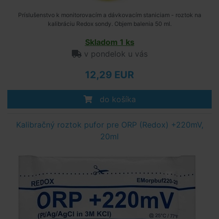
Príslušenstvo k monitorovacím a dávkovacím staniciam - roztok na
kalibráciu Redox sondy. Objem balenia 50 ml.
Skladom 1 ks
v pondelok u vás
12,29 EUR
do košíka
Kalibračný roztok pufor pre ORP (Redox) +220mV,
20ml