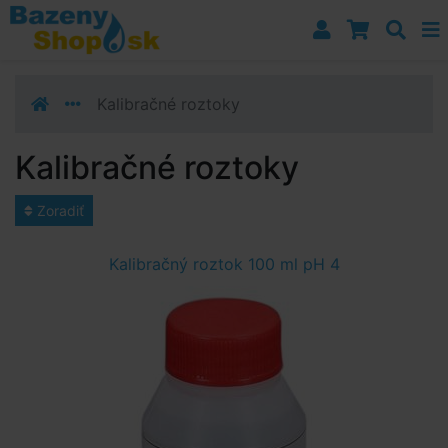
Prejsť k navigácii
Prejsť na obsah
Prejsť k bočnému stĺpci
Klávesové skratky
Kalibračné roztoky
Kalibračné roztoky
Zoradiť
Kalibračný roztok 100 ml pH 4