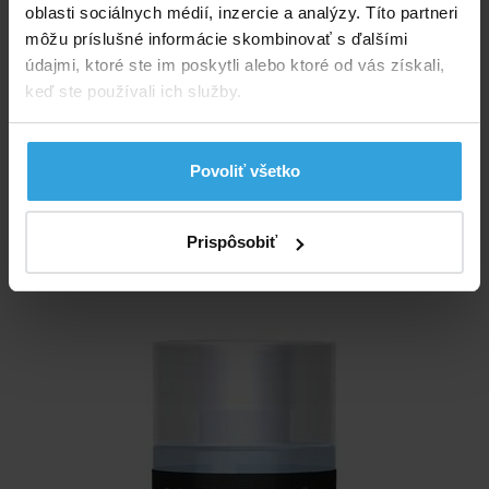
oblasti sociálnych médií, inzercie a analýzy. Títo partneri
Skladom > 20 ks
môžu príslušné informácie skombinovať s ďalšími
v pondelok u vás
údajmi, ktoré ste im poskytli alebo ktoré od vás získali,
keď ste používali ich služby.
2,92 EUR
do košíka
Povoliť všetko
Kalibračný roztok Meytec pH 10,01 60ml
Prispôsobiť