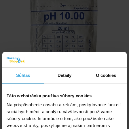
Súhlas
Detaily
O cookies
Táto webstránka používa súbory cookies
Na prispôsobenie obsahu a reklám, poskytovanie funkcií
sociálnych médií a analýzu návštevnosti používame
súbory cookie. Informácie o tom, ako používate naše
Príslušenstvo k monitorovacím a dávkovacím staniciam kalibračný roztok
webové stránky, poskytujeme aj našim partnerom v
pufor pH 10.00 20ml.