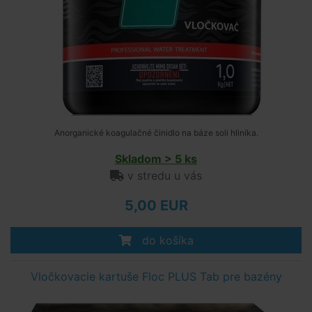
Anorganické koagulačné činidlo na báze soli hliníka.
Skladom > 5 ks
v stredu u vás
5,00 EUR
do košíka
Vločkovacie kartuše Floc PLUS Tab pre bazény