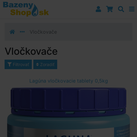
Prejsť k navigácii
Prejsť na obsah
Prejsť k bočnému stĺpci
Klávesové skratky
Vločkovače
Vločkovače
Filtrovať
Zoradiť
Lagúna vločkovacie tablety 0,5kg