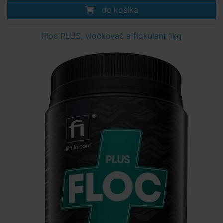
do košíka
Floc PLUS, vločkovač a flokulant 1kg