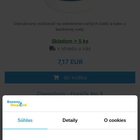
Granulovaný vločkovač na odstránenie voľných častíc a kalov z
bazénovej vody.
Skladom > 5 ks
v stredu u vás
7,17 EUR
do košíka
Chemoform - Flockfix Bio 1l
Súhlas
Detaily
O cookies