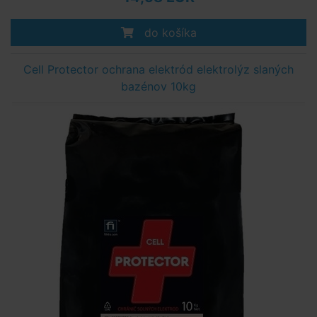
do košíka
Cell Protector ochrana elektród elektrolýz slaných
bazénov 10kg