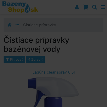
Prejsť k navigácii
Prejsť na obsah
Prejsť k bočnému stĺpci
Klávesové skratky
Čistiace prípravky
Čistiace prípravky
bazénovej vody
Filtrovať
Zoradiť
Lagúna clear spray 0,5l