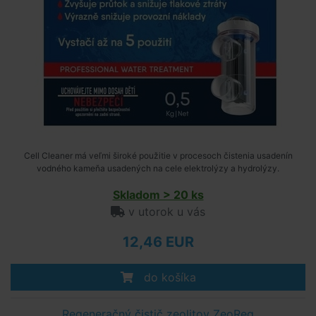
Cell Cleaner má veľmi široké použitie v procesoch čistenia usadenín
vodného kameňa usadených na cele elektrolýzy a hydrolýzy.
Skladom > 20 ks
v utorok u vás
12,46 EUR
do košíka
Regeneračný čistič zeolitov ZeoReg