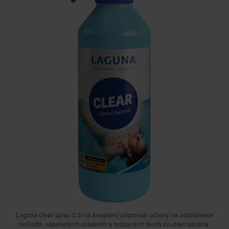
Laguna clear spray 0,5 l je kvapalný prípravok určený na odstránenie
nečistôt, vápenatých usadenín a hrdzavých škvŕn zo stien bazéna.