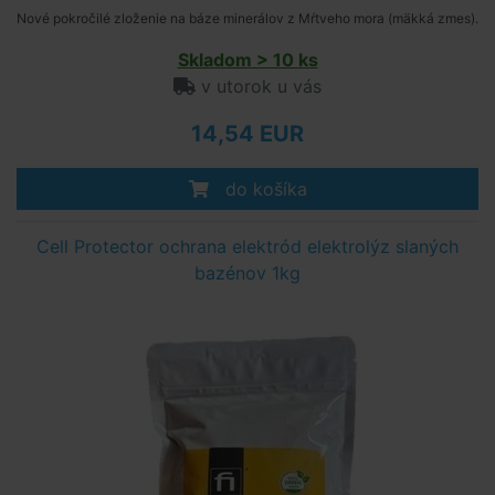
Nové pokročilé zloženie na báze minerálov z Mŕtveho mora (mäkká zmes).
Skladom > 10 ks
v utorok u vás
14,54 EUR
do košíka
Cell Protector ochrana elektród elektrolýz slaných
bazénov 1kg