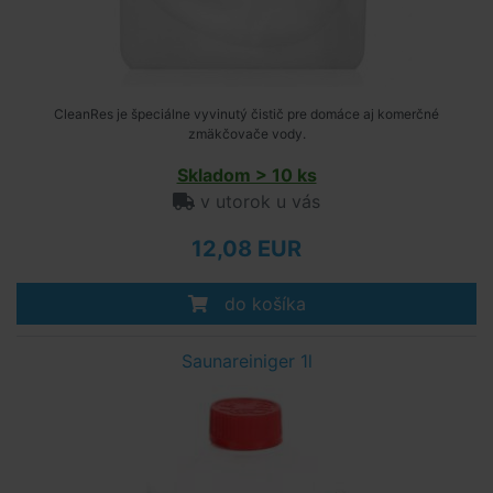
CleanRes je špeciálne vyvinutý čistič pre domáce aj komerčné
zmäkčovače vody.
Skladom > 10 ks
v utorok u vás
12,08 EUR
do košíka
Saunareiniger 1l