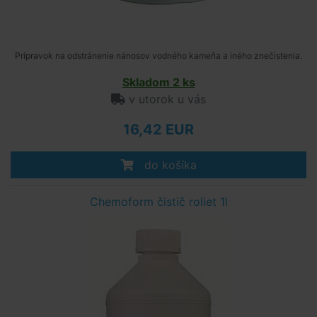
Prípravok na odstránenie nánosov vodného kameňa a iného znečistenia.
Skladom 2 ks
v utorok u vás
16,42 EUR
do košíka
Chemoform čistič roliet 1l