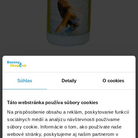
Tekutý prostriedok špeciálne vyvinutý na údržbu a čistenie bazénov a
whirpoolov.
Skladom 1 ks
Súhlas
Detaily
O cookies
v utorok u vás
33,29 EUR
Táto webstránka používa súbory cookies
Na prispôsobenie obsahu a reklám, poskytovanie funkcií
do košíka
sociálnych médií a analýzu návštevnosti používame
súbory cookie. Informácie o tom, ako používate naše
KamaClin ATK 1l
webové stránky, poskytujeme aj našim partnerom v