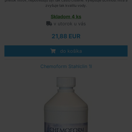
prietok filtrov, nepotrebujú byť tak často čistené. Vylepšuje účinnosť filtra a
zvyšuje tak kvalitu vody.
Skladom 4 ks
v utorok u vás
21,88 EUR
do košíka
Chemoform Stahlclin 1l