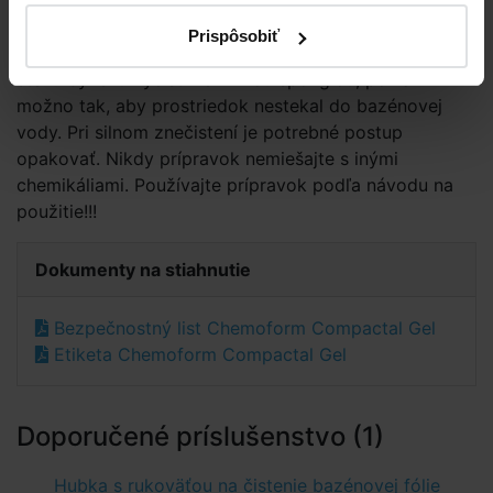
Návod na použitie:
Na čistenie stien je potrebné ľahko
znížiť hladinu vody. Prípravok naneste pomocou huby
Prispôsobiť
na steny bazéna a nechajte krátko pôsobiť. Následne
stenu byzénu vyčistíme vlhkou špongiou, pokiaľ
možno tak, aby prostriedok nestekal do bazénovej
vody. Pri silnom znečistení je potrebné postup
opakovať. Nikdy prípravok nemiešajte s inými
chemikáliami. Používajte prípravok podľa návodu na
použitie!!!
Dokumenty na stiahnutie
Bezpečnostný list Chemoform Compactal Gel
Etiketa Chemoform Compactal Gel
Doporučené príslušenstvo (1)
Hubka s rukoväťou na čistenie bazénovej fólie