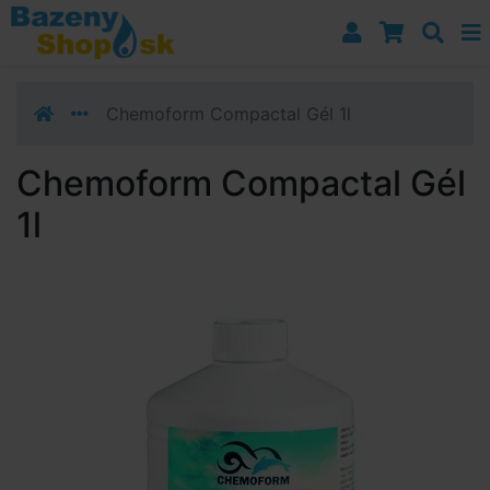
Prejsť k navigácii
Prejsť na obsah
Prejsť k bočnému stĺpci
Klávesové skratky
Chemoform Compactal Gél 1l
Chemoform Compactal Gél
1l