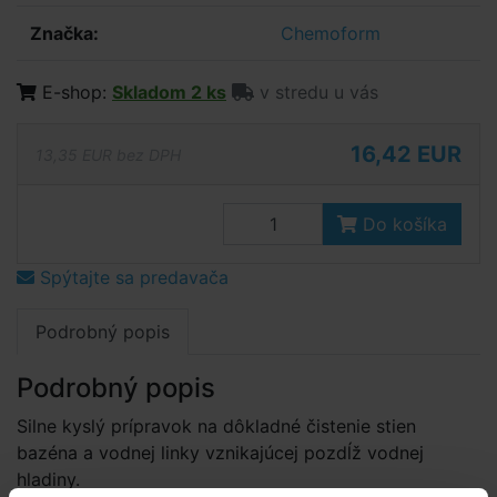
Značka:
Chemoform
E-shop:
Skladom 2 ks
v stredu u vás
16,42 EUR
13,35 EUR bez DPH
Do košíka
Spýtajte sa predavača
Podrobný popis
Podrobný popis
Silne kyslý prípravok na dôkladné čistenie stien
bazéna a vodnej linky vznikajúcej pozdĺž vodnej
hladiny.