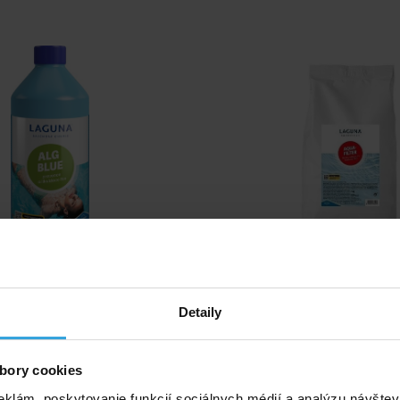
alnej forme je určený na preventívnu
Piesok vo filtri je možné ľahko n
j vody proti riasam (zelené, čierne,
Aqua-filter. Schopnosť zachytiť 
Detaily
zároveň riasy v bazéne likviduje.
mnohonásobne vyššia ako u ostatn
médií.
Skladom > 10 ks
Skladom > 20 k
bory cookies
v stredu u vás
v stredu u v
eklám, poskytovanie funkcií sociálnych médií a analýzu návšte