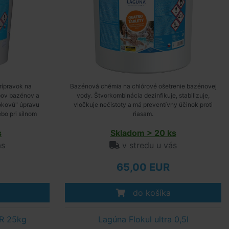
rípravok na
Bazénová chémia na chlórové ošetrenie bazénovej
pov bazénov a
vody. Štvorkombinácia dezinfikuje, stabilizuje,
okovú" úpravu
vločkuje nečistoty a má preventívny účinok proti
bo pri silnom
riasam.
baktérie.
s
Skladom > 20 ks
ás
v stredu u vás
65,00 EUR
do košíka
ER 25kg
Lagúna Flokul ultra 0,5l