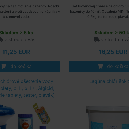
čený na zazimovanie bazénov. Pôsobí
Set bazénovej chémie na chlórovú 
 baktérií a proti usadzovaniu vápnika v
bazéniky do 10m3. Obsahuje MINI Tri
bazénovej vode.
0,5kg, tester vody, plavák
Skladom > 5 ks
Skladom > 50 k
v stredu u vás
v stredu u v
11,25 EUR
16,25 EUR
do košíka
do košíka
na chlórové ošetrenie vody
Lagúna chlór šok
ablety, pH-, pH +, Algicid,
e tablety, tester, plavák)