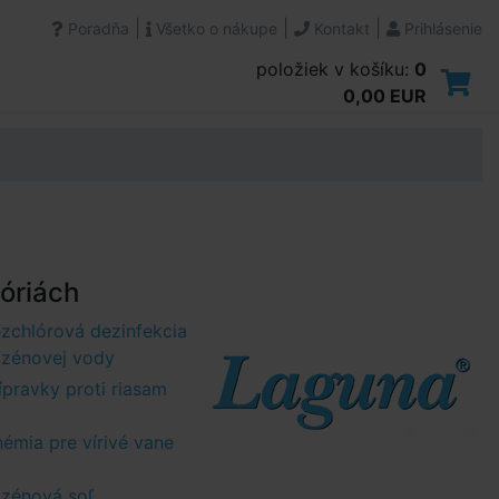
|
|
|
Poradňa
Všetko o nákupe
Kontakt
Prihlásenie
položiek v košíku:
0
0,00 EUR
óriách
zchlórová dezinfekcia
zénovej vody
ípravky proti riasam
émia pre vírivé vane
zénová soľ