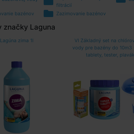
filtrácií
vanie bazénov
Zazimovanie bazénov
y značky Laguna
Lagúna zima 1l
VI Základný set na chlóro
vody pre bazény do 10m3 (
tablety, tester, plavá