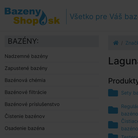
Prejsť k navigácii
Prejsť na obsah
Všetko pre Váš ba
Prejsť k bočnému stĺpci
Klávesové skratky
BAZÉNY:
Znač
Nadzemné bazény
Lagun
Zapustené bazény
Produkty
Bazénová chémia
Bazénové filtrácie
Sety b
Bazénové príslušenstvo
Regulá
bazéno
Čistenie bazénov
Čistiac
Osadenie bazéna
bazéno
Tester