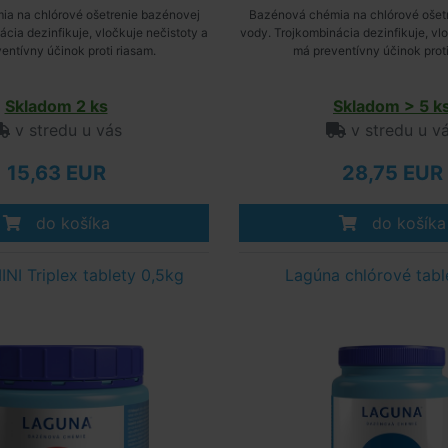
a na chlórové ošetrenie bazénovej
Bazénová chémia na chlórové ošet
cia dezinfikuje, vločkuje nečistoty a
vody. Trojkombinácia dezinfikuje, vl
entívny účinok proti riasam.
má preventívny účinok proti
Skladom 2 ks
Skladom > 5 k
v stredu u vás
v stredu u v
15,63 EUR
28,75 EUR
do košíka
do košíka
NI Triplex tablety 0,5kg
Lagúna chlórové tabl