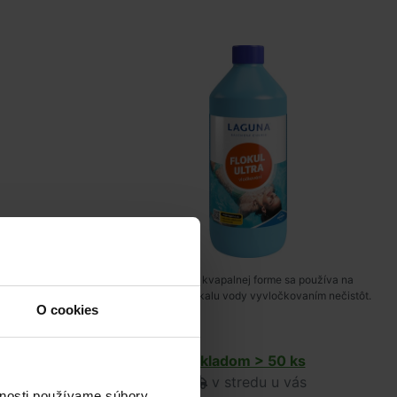
ahradiť Lagúnou
Prípravok v kvapalnej forme sa používa na
nečistoty je
odstránenie zákalu vody vyvločkovaním nečistôt.
O cookies
ých filtračných
s
Skladom > 50 ks
ás
v stredu u vás
vnosti používame súbory