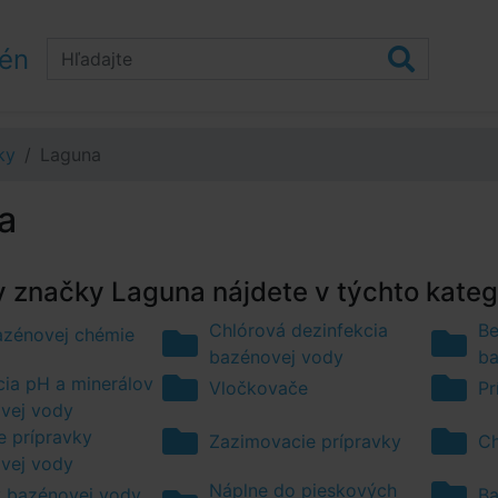
zén
ky
Laguna
a
 značky Laguna nájdete v týchto kateg
Chlórová dezinfekcia
Be
azénovej chémie
bazénovej vody
ba
cia pH a minerálov
Vločkovače
Pr
vej vody
e prípravky
Zazimovacie prípravky
Ch
vej vody
Náplne do pieskových
y bazénovej vody
Ba