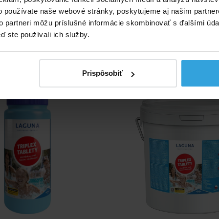
o používate naše webové stránky, poskytujeme aj našim partner
6,67 EUR
21,95 EUR
to partneri môžu príslušné informácie skombinovať s ďalšími údaj
ď ste používali ich služby.
do košíka
do košíka
 Triplex tablety 1,6kg
Laguna Triplex tablet
Prispôsobiť