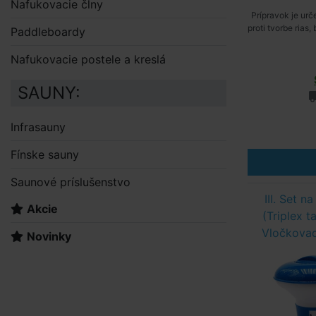
Nafukovacie člny
Prípravok je ur
proti tvorbe rias,
Paddleboardy
Nafukovacie postele a kreslá
SAUNY:
Infrasauny
Fínske sauny
Saunové príslušenstvo
III. Set 
Akcie
(Triplex t
Vločkovaci
Novinky