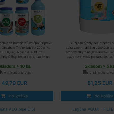
hémie na kompletnú chlórovú úpravu
Slúži ako rýchly dezinfekčný p
 Obsahuje Triplex tablety 200g 1kg,
celosezónnu údržbu všetkých ty
pH + 0,9kg, Algicid ALG Blue 1l,
predovšetkým na jednorazovú "š
blety 0,5kg, tester vody, plavák na
bazénovej vody po napustení ale
hlórové tablety veľký
znečistení. Likviduje riasy a 
Skladom > 10 ks
Skladom > 5 k
v stredu u vás
v stredu u v
49,79 EUR
81,25 EUR
do košíka
do košíka
úna ALG blue 0,5l
Lagúna AQUA - FILT