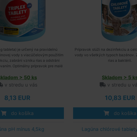
g tableta) je určený na pravidelnú
Prípravok slúži na dezinfekciu a ce
énovej vody s viacúčelovým použitím
vody vo všetkých typoch bazénov. 
ekciu, zabráni vzniku rias a odstráni
rias a baktérií.
ovaním. Optimálny prípravok pre malé
bazény.
Skladom > 50 ks
Skladom > 5 k
v stredu u vás
v stredu u v
8,13 EUR
10,83 EUR
do košíka
do košíka
úna pH mínus 4,5kg
Lagúna chlórové tablety