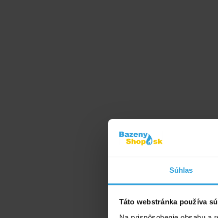
Prípravok v kvap
ochranu bazénove
Súhlas
žlté...) a 
Táto webstránka používa sú
Na prispôsobenie obsahu a r