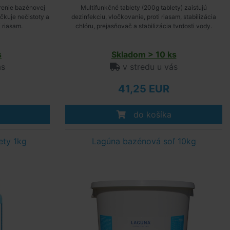
renie bazénovej
Multifunkčné tablety (200g tablety) zaisťujú
očkuje nečistoty a
dezinfekciu, vločkovanie, proti riasam, stabilizácia
 riasam.
chlóru, prejasňovač a stabilizácia tvrdosti vody.
s
Skladom > 10 ks
ás
v stredu u vás
41,25 EUR
do košíka
ety 1kg
Lagúna bazénová soľ 10kg