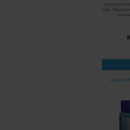
Bazénová chémi
vody. Trojkombiná
má prev
Lagúna MI