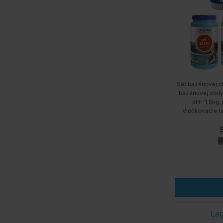
Set bazénovej c
bazénovej vody.
pH- 1,5kg, 
Vločkovacie ta
c
Lag