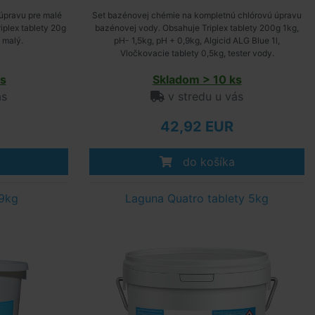
úpravu pre malé
Set bazénovej chémie na kompletnú chlórovú úpravu
plex tablety 20g
bazénovej vody. Obsahuje Triplex tablety 200g 1kg,
 malý.
pH- 1,5kg, pH + 0,9kg, Algicid ALG Blue 1l,
Vločkovacie tablety 0,5kg, tester vody.
s
Skladom > 10 ks
ás
v stredu u vás
42,92 EUR
do košíka
 9kg
Laguna Quatro tablety 5kg