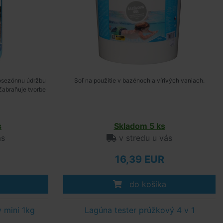
losezónnu údržbu
Soľ na použitie v bazénoch a vírivých vaniach.
Zabraňuje tvorbe
s
Skladom 5 ks
ás
v stredu u vás
16,39 EUR
do košíka
 mini 1kg
Lagúna tester prúžkový 4 v 1