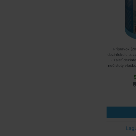
Prípravok (20
dezinfekciu baz
- zaistí dezinf
nečistoty vločk
Lag