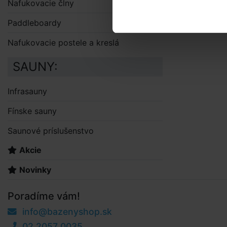
Nafukovacie člny
Paddleboardy
Nafukovacie postele a kreslá
SAUNY:
Infrasauny
Fínske sauny
Saunové príslušenstvo
Akcie
Novinky
Poradíme vám!
info@bazenyshop.sk
02 2057 0035