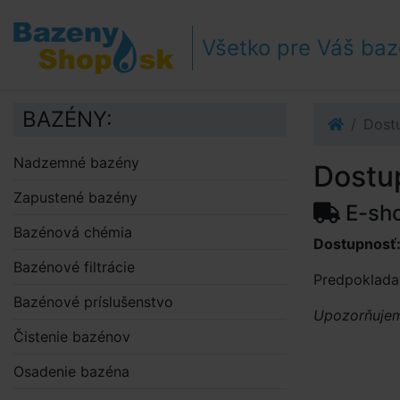
Prejsť k navigácii
Prejsť na obsah
Všetko pre Váš ba
Prejsť k bočnému stĺpci
Klávesové skratky
BAZÉNY:
Dost
Nadzemné bazény
Dostu
Zapustené bazény
E-sh
Bazénová chémia
Dostupnosť
Bazénové filtrácie
Predpoklada
Bazénové príslušenstvo
Upozorňujeme
Čistenie bazénov
Osadenie bazéna