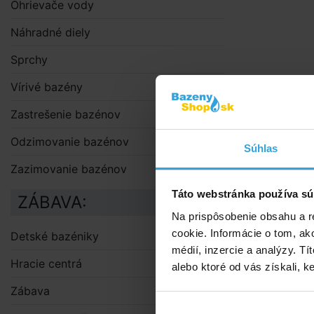
Ohrievače vody
Náhradné diely
Sprchy
Vírivé bazény
Zastrešenie bazénov
Odzimovanie bazénov
Súhlas
Zazimovanie bazénov
Táto webstránka používa sú
ZÁBAVA:
Na prispôsobenie obsahu a r
cookie. Informácie o tom, ak
Detské bazéniky
médií, inzercie a analýzy. Tí
Hracie centrá
alebo ktoré od vás získali, ke
Zábava