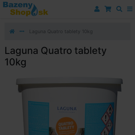
Prejsť k navigácii
Prejsť na obsah
Prejsť k bočnému stĺpci
Klávesové skratky
Laguna Quatro tablety 10kg
Laguna Quatro tablety
10kg