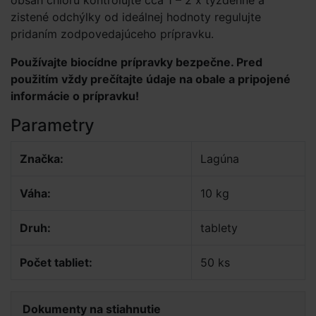
obsah chlóru kontrolujte cca 1 – 2 x týždenne a
zistené odchýlky od ideálnej hodnoty regulujte
pridaním zodpovedajúceho prípravku.
Používajte biocídne prípravky bezpečne. Pred
použitím vždy prečítajte údaje na obale a pripojené
informácie o prípravku!
Parametry
Značka:
Lagúna
Váha:
10 kg
Druh:
tablety
Počet tabliet:
50 ks
Dokumenty na stiahnutie