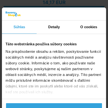
14,17 EUR
do košíka
Lagúna tester prúžkový 4 v 1
Súhlas
Detaily
O cookies
Táto webstránka používa súbory cookies
Na prispôsobenie obsahu a reklám, poskytovanie funkcií
sociálnych médií a analýzu návštevnosti používame
súbory cookie. Informácie o tom, ako používate naše
webové stránky, poskytujeme aj našim partnerom v
oblasti sociálnych médií, inzercie a analýzy. Títo partneri
môžu príslušné informácie skombinovať s ďalšími
Skladom > 20 ks
údajmi, ktoré ste im poskytli alebo ktoré od vás získali,
v stredu u vás
keď ste používali ich služby.
5,00 EUR
do košíka