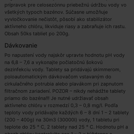
prípravok pre celosezónnu priebežnú údržbu vody vo
všetkých typoch bazénov. Súčasne umožňuje
vyvločkovanie nečistôt, pôsobí ako stabilizátor
aktívneho chlóru, likviduje riasy a zabraňuje ich rastu.
Obsah 50ks tabliet po 200g.
Dávkovanie
Po napustení vody najskôr upravte hodnotu pH vody
na 6,8 – 7,6 a vykonajte počiatočnú šokovú
dezinfekciu vody. Tablety sa pridávajú skimmerom,
poloautomatickým dávkovačom vstavaným do
cirkulačného potrubia alebo plavákom pri zapnutom
filtračnom zariadení. POZOR – nikdy nehádžte tablety
priamo do bazéna!!! Je nutné udržiavať obsah
aktívneho chlóru v rozmedzí 0,3 – 0,8 mg/l. Podľa
teploty vody pridávajte každých 6 – 8 dní 1 – 2 tablety
(200 – 400g) na 30m3 (30000l) vody, 1 tabletu pri
teplote do 25 ° C, 2 tablety nad 25 ° C. Hodnotu pH a