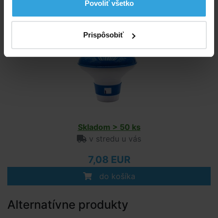
Povoliť všetko
Plavák na chlórové tablety - veľký
Prispôsobiť
Skladom > 50 ks
v stredu u vás
7,08 EUR
do košíka
Alternatívne produkty