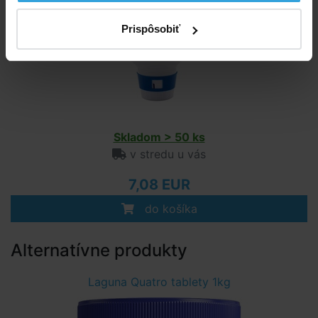
Prispôsobiť
Skladom > 50 ks
v stredu u vás
7,08 EUR
do košíka
Alternatívne produkty
Laguna Quatro tablety 1kg