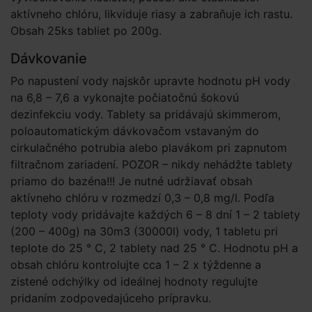
aktívneho chlóru, likviduje riasy a zabraňuje ich rastu.
Obsah 25ks tabliet po 200g.
Dávkovanie
Po napustení vody najskôr upravte hodnotu pH vody
na 6,8 – 7,6 a vykonajte počiatočnú šokovú
dezinfekciu vody. Tablety sa pridávajú skimmerom,
poloautomatickým dávkovačom vstavaným do
cirkulačného potrubia alebo plavákom pri zapnutom
filtračnom zariadení. POZOR – nikdy nehádžte tablety
priamo do bazéna!!! Je nutné udržiavať obsah
aktívneho chlóru v rozmedzí 0,3 – 0,8 mg/l. Podľa
teploty vody pridávajte každých 6 – 8 dní 1 – 2 tablety
(200 – 400g) na 30m3 (30000l) vody, 1 tabletu pri
teplote do 25 ° C, 2 tablety nad 25 ° C. Hodnotu pH a
obsah chlóru kontrolujte cca 1 – 2 x týždenne a
zistené odchýlky od ideálnej hodnoty regulujte
pridaním zodpovedajúceho prípravku.