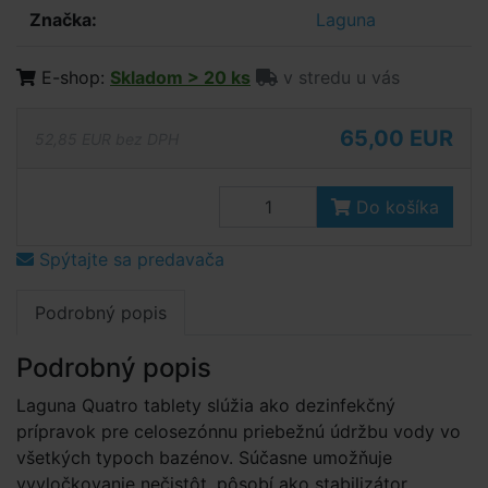
Značka:
Laguna
E-shop:
Skladom > 20 ks
v stredu u vás
65,00 EUR
52,85 EUR bez DPH
Do košíka
Spýtajte sa predavača
Podrobný popis
Podrobný popis
Laguna Quatro tablety slúžia ako dezinfekčný
prípravok pre celosezónnu priebežnú údržbu vody vo
všetkých typoch bazénov. Súčasne umožňuje
vyvločkovanie nečistôt, pôsobí ako stabilizátor