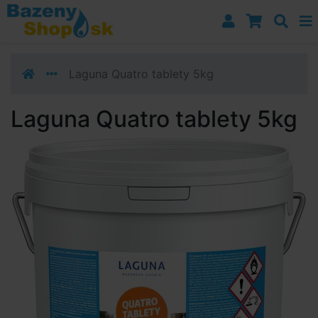
Prejsť k navigácii
Prejsť na obsah
Prejsť k bočnému stĺpci
Klávesové skratky
Laguna Quatro tablety 5kg
Laguna Quatro tablety 5kg