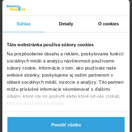
Lagúna tester prúžkový 4 v 1
Súhlas
Detaily
O cookies
Táto webstránka používa súbory cookies
Na prispôsobenie obsahu a reklám, poskytovanie funkcií
sociálnych médií a analýzu návštevnosti používame
súbory cookie. Informácie o tom, ako používate naše
webové stránky, poskytujeme aj našim partnerom v
Skladom > 20 ks
oblasti sociálnych médií, inzercie a analýzy. Títo partneri
v stredu u vás
môžu príslušné informácie skombinovať s ďalšími
údajmi, ktoré ste im poskytli alebo ktoré od vás získali,
5,00 EUR
keď ste používali ich služby.
do košíka
Povoliť všetko
Plavák na chlórové tablety - veľký