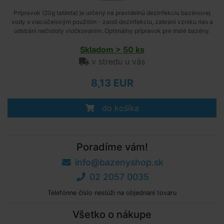
Prípravok (20g tableta) je určený na pravidelnú dezinfekciu bazénovej
vody s viacúčelovým použitím - zaistí dezinfekciu, zabráni vzniku rias a
odstráni nečistoty vločkovaním. Optimálny prípravok pre malé bazény.
Skladom > 50 ks
v stredu u vás
8,13 EUR
do košíka
Poradíme vám!
info@bazenyshop.sk
02 2057 0035
Telefónne číslo neslúži na objednaní tovaru
Všetko o nákupe