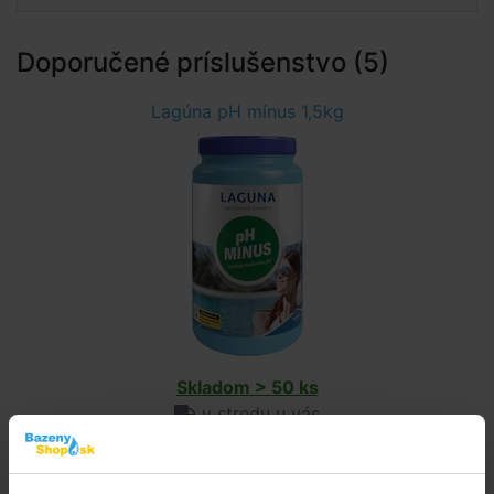
Doporučené príslušenstvo (5)
Lagúna pH mínus 1,5kg
Skladom > 50 ks
v stredu u vás
6,04 EUR