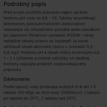
Podrobný popis
Pred prvým použitím prípravku najprv upravte
hodnotu pH vody na 6,8 – 7,6. Tablety sa pridávajú
skimmerom, poloautomatickým dávkovačom
vstavaným do cirkulačného potrubia alebo plavákom
pri zapnutom filtračnom zariadení. POZOR – nikdy
nehádžte tablety priamo do bazéna!!! Je nutné
udržiavať obsah aktívneho chlóru v rozmedzí 0,3 –
0,8 mg/l. Hodnotu pH a obsah chlóru kontrolujte cca
1 – 2 x týždenne a zistené odchýlky od ideálnej
hodnoty regulujte pridaním zodpovedajúceho
prípravku.
Dávkovanie
Podľa teploty vody pridávajte každých 6–8 dní 1–2
tablety (20–40g) na 2m3 vody (2000litrov), 1 tabletu
pri teplote do 25°C, 2 tablety nad 25°C.