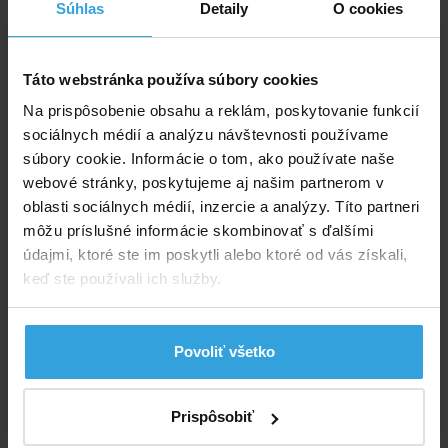
do košíka
Súhlas
Detaily
O cookies
Lagúna pH plus 0,9kg
Táto webstránka používa súbory cookies
Na prispôsobenie obsahu a reklám, poskytovanie funkcií
sociálnych médií a analýzu návštevnosti používame
súbory cookie. Informácie o tom, ako používate naše
webové stránky, poskytujeme aj našim partnerom v
oblasti sociálnych médií, inzercie a analýzy. Títo partneri
môžu príslušné informácie skombinovať s ďalšími
údajmi, ktoré ste im poskytli alebo ktoré od vás získali,
keď ste používali ich služby.
Skladom > 20 ks
v stredu u vás
Povoliť všetko
5,00 EUR
do košíka
Prispôsobiť