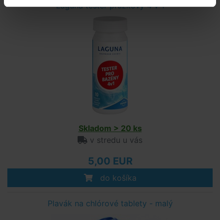
Lagúna tester prúžkový 4 v 1
Skladom > 20 ks
v stredu u vás
5,00 EUR
do košíka
Plavák na chlórové tablety - malý