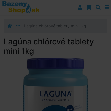
Prejsť k navigácii
Prejsť na obsah
Prejsť k bočnému stĺpci
Klávesové skratky
Lagúna chlórové tablety mini 1kg
Lagúna chlórové tablety
mini 1kg