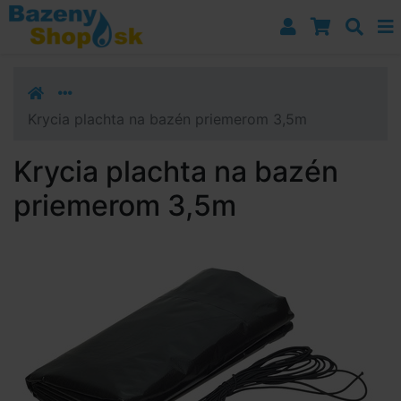
Prejsť k navigácii
Prejsť na obsah
Prejsť k bočnému stĺpci
Klávesové skratky
Krycia plachta na bazén priemerom 3,5m
Krycia plachta na bazén
priemerom 3,5m