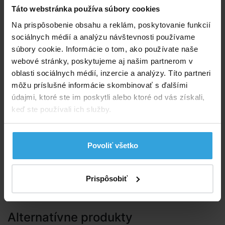
Táto webstránka používa súbory cookies
mechanickému poškodeniu a poveternostným
vplyvom.
Na prispôsobenie obsahu a reklám, poskytovanie funkcií
sociálnych médií a analýzu návštevnosti používame
Plachta má silné oká po obvode. Dodávané vrátane
súbory cookie. Informácie o tom, ako používate naše
pružného lana na uchytenie okolo bazéna.
webové stránky, poskytujeme aj našim partnerom v
oblasti sociálnych médií, inzercie a analýzy. Títo partneri
Hrúbka plachty 140 g/m2.
môžu príslušné informácie skombinovať s ďalšími
Parametry
údajmi, ktoré ste im poskytli alebo ktoré od vás získali,
keď ste používali ich služby.
Tvar:
kruh
Povoliť všetko
Články z poradne
Prispôsobiť
Ako správne zazimovať bazén
Alternatívne produkty