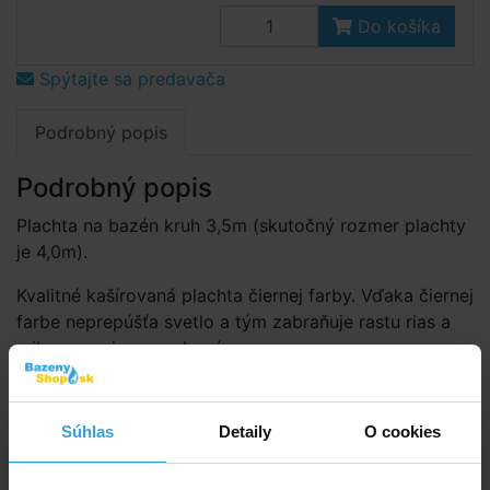
Do košíka
Spýtajte sa predavača
Podrobný popis
Podrobný popis
Plachta na bazén kruh 3,5m (skutočný rozmer plachty
je 4,0m).
Kvalitné kašírovaná plachta čiernej farby. Vďaka čiernej
farbe neprepúšťa svetlo a tým zabraňuje rastu rias a
mikroorganizmov v bazéne.
Kašírované fólie sú mrazuodolné.
Súhlas
Detaily
O cookies
Táto plachta sa vyznačuje veľmi dlhou životnosťou a
odporúčame je aj pre použitie v zimnom období.
Jedná sa o plachtu s výbornou odolnosťou proti