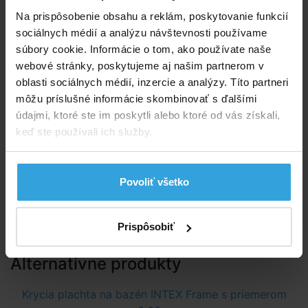
dažďovej vody.
Na prispôsobenie obsahu a reklám, poskytovanie funkcií
sociálnych médií a analýzu návštevnosti používame
Určený presne pre bazény Bestway
súbory cookie. Informácie o tom, ako používate naše
s konštrukciou
webové stránky, poskytujeme aj našim partnerom v
Upevnenie s obvodovou šnúrou
oblasti sociálnych médií, inzercie a analýzy. Títo partneri
Možno použiť na bazény
môžu príslušné informácie skombinovať s ďalšími
údajmi, ktoré ste im poskytli alebo ktoré od vás získali,
Steel Pro™ 3,66 m
keď ste používali ich služby.
Steel Pro MAX™ 3,66m
Fast Set™ 3,66 m
Parametry
Povoliť všetko
Tvar:
kruh
Prispôsobiť
Alternatívne produkty
Krycia plachta na bazén INTEX Frame s priemerom