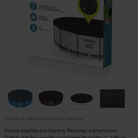
Obrázky a videá majú ilustračný charakter.
Krycia plachta pre bazény Bestway s priemerom
3,66m. Možno použiť na bazény Steel Pro ™ 3,66 m,