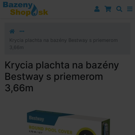
Prejsť k navigácii
Prejsť na obsah
Prejsť k bočnému stĺpci
Klávesové skratky
Krycia plachta na bazény Bestway s priemerom
3,66m
Krycia plachta na bazény
Bestway s priemerom
3,66m