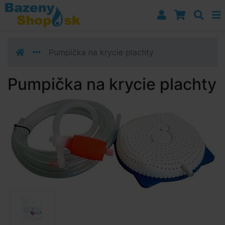
Prejsť k navigácii
Prejsť na obsah
Prejsť k bočnému stĺpci
Klávesové skratky
Pumpička na krycie plachty
Pumpička na krycie plachty