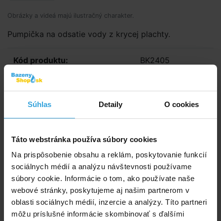
Obrázky a videá majú ilustračný charakter.
Pumpička na odsatie vody z krycej plachty.
Kód produktu:
BK2405
E-shop:
Skladom > 50 ks
v utorok u vás
Súhlas
Detaily
O cookies
15,79 EUR
12,84 EUR bez DPH
Táto webstránka používa súbory cookies
Do košíka
Na prispôsobenie obsahu a reklám, poskytovanie funkcií
sociálnych médií a analýzu návštevnosti používame
Spýtajte sa predavača
súbory cookie. Informácie o tom, ako používate naše
webové stránky, poskytujeme aj našim partnerom v
Podrobný popis
oblasti sociálnych médií, inzercie a analýzy. Títo partneri
môžu príslušné informácie skombinovať s ďalšími
Podrobný popis