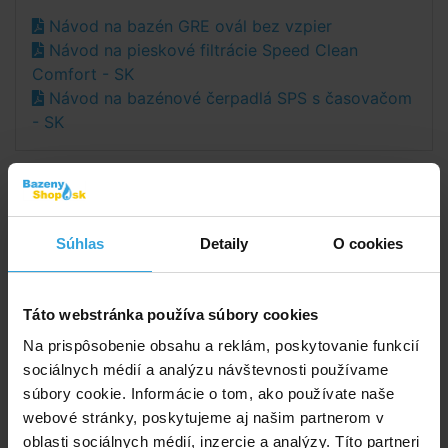
Návod na bazén GRE ovál bez vzpier
Návod na pieskové filtrácie Speed Clean
Comfort - SK
Návod na bazénové čerpadlá SPS s časovačom
- SK
Štítky
ovál bez vzpier
Súhlas
Detaily
O cookies
Doporučené príslušenstvo (7)
Táto webstránka používa súbory cookies
Filtračný piesok 25kg
Na prispôsobenie obsahu a reklám, poskytovanie funkcií
sociálnych médií a analýzu návštevnosti používame
súbory cookie. Informácie o tom, ako používate naše
webové stránky, poskytujeme aj našim partnerom v
oblasti sociálnych médií, inzercie a analýzy. Títo partneri