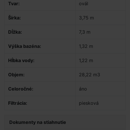
Tvar:
ovál
Šírka:
3,75 m
Dĺžka:
7,3 m
Výška bazéna:
1,32 m
Hĺbka vody:
1,22 m
Objem:
28,22 m3
Celoročné:
áno
Filtrácia:
piesková
Dokumenty na stiahnutie