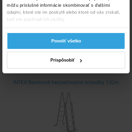
môžu príslušné informácie skombinovať s ďalšími
údajmi, ktoré ste im poskytli alebo ktoré od vás získali,
keď ste používali ich služby.
Skladom > 50 ks
Povoliť všetko
v utorok u vás
18,95 EUR
Prispôsobiť
do košíka
INTEX Bazénové bezpečnostné schodíky 1,32m