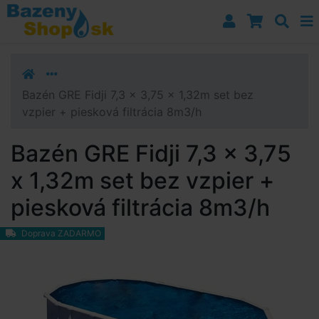
Prejsť k navigácii
Prejsť na obsah
Prejsť k bočnému stĺpci
Klávesové skratky
Bazén GRE Fidji 7,3 x 3,75 x 1,32m set bez
vzpier + piesková filtrácia 8m3/h
Bazén GRE Fidji 7,3 x 3,75
x 1,32m set bez vzpier +
piesková filtrácia 8m3/h
Doprava ZADARMO