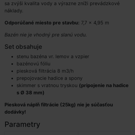
sa zvýši kvalita vody a výrazne zníži prevádzkové
náklady.
Odporúčané miesto pre stavbu:
7,7 × 4,95 m
Bazén nie je vhodný pre slanú vodu.
Set obsahuje
stenu bazéna vr. lemov a vzpier
bazénovú fóliu
piesková filtrácia 8 m3/h
prepojovacie hadice a spony
skimmer s vratnou tryskou
(pripojenie na hadice
s Ø 38 mm)
Piesková náplň filtrácie (25kg) nie je súčasťou
dodávky!
Parametry