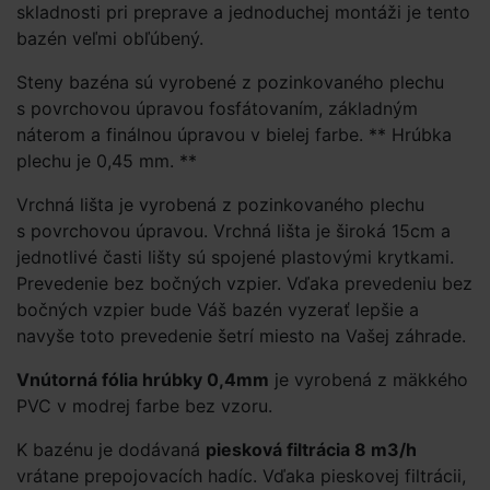
skladnosti pri preprave a jednoduchej montáži je tento
bazén veľmi obľúbený.
Steny bazéna sú vyrobené z pozinkovaného plechu
s povrchovou úpravou fosfátovaním, základným
náterom a finálnou úpravou v bielej farbe. ** Hrúbka
plechu je 0,45 mm. **
Vrchná lišta je vyrobená z pozinkovaného plechu
s povrchovou úpravou. Vrchná lišta je široká 15cm a
jednotlivé časti lišty sú spojené plastovými krytkami.
Prevedenie bez bočných vzpier. Vďaka prevedeniu bez
bočných vzpier bude Váš bazén vyzerať lepšie a
navyše toto prevedenie šetrí miesto na Vašej záhrade.
Vnútorná fólia hrúbky 0,4mm
je vyrobená z mäkkého
PVC v modrej farbe bez vzoru.
K bazénu je dodávaná
piesková filtrácia 8 m3/h
vrátane prepojovacích hadíc. Vďaka pieskovej filtrácii,