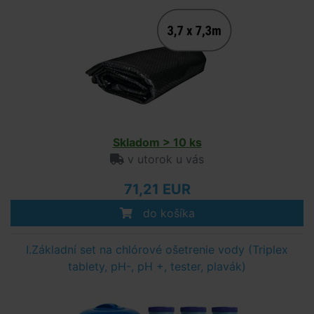
Skladom > 10 ks
v utorok u vás
71,21 EUR
do košíka
I.Základní set na chlórové ošetrenie vody (Triplex
tablety, pH-, pH +, tester, plavák)