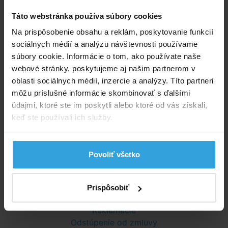
INTEX Metal Frame
INTEX Ultra Frame
Táto webstránka používa súbory cookies
Na prispôsobenie obsahu a reklám, poskytovanie funkcií
sociálnych médií a analýzu návštevnosti používame
Vyberte podkategóriu produktov alebo vyberte
súbory cookie. Informácie o tom, ako používate naše
filter.
webové stránky, poskytujeme aj našim partnerom v
oblasti sociálnych médií, inzercie a analýzy. Títo partneri
môžu príslušné informácie skombinovať s ďalšími
Poradíme vám!
údajmi, ktoré ste im poskytli alebo ktoré od vás získali,
info@bazenyshop.sk
keď ste používali ich služby.
02 2057 0035
Telefónne číslo neslúži na objednaní tovaru
Povoliť všetko
Všetko o nákupe
Obchodné podmienky
Prispôsobiť
Možnosti dopravy a platby
Reklamácie
Odstúpenie od zmluvy