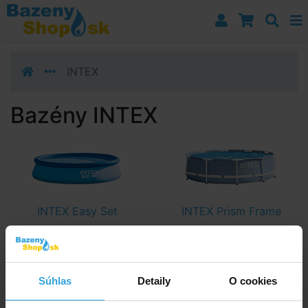
Prejsť k navigácii
Prejsť na obsah
Prejsť k bočnému stĺpci
Klávesové skratky
INTEX
Bazény INTEX
INTEX Easy Set
INTEX Prism Frame
Súhlas
Detaily
O cookies