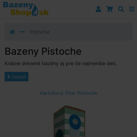
Prejsť k navigácii
Prejsť na obsah
Prejsť k bočnému stĺpci
Klávesové skratky
Pistoche
Bazeny Pistoche
Krásne drevené bazény aj pre tie najmenšie deti.
Zoradiť
Kartušový filter Pistoche