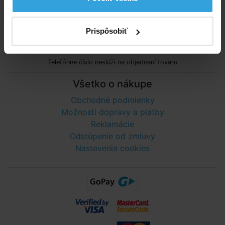
Poradíme vám!
info@bazenyshop.sk
Prispôsobiť
02 2057 0035
Telefónne číslo neslúži na objednaní tovaru
Všetko o nákupe
Obchodné podmienky
Možnosti dopravy a platby
Reklamácie
Odstúpenie od zmluvy
Nastavenia cookies