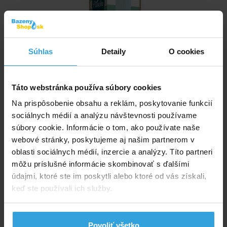
Súhlas
Detaily
O cookies
Táto webstránka používa súbory cookies
Na prispôsobenie obsahu a reklám, poskytovanie funkcií
sociálnych médií a analýzu návštevnosti používame
Náhradný karušový filter do bazéna Pistoche.
súbory cookie. Informácie o tom, ako používate naše
webové stránky, poskytujeme aj našim partnerom v
Nedostupné
oblasti sociálnych médií, inzercie a analýzy. Títo partneri
môžu príslušné informácie skombinovať s ďalšími
údajmi, ktoré ste im poskytli alebo ktoré od vás získali,
47,92 EUR
keď ste používali ich služby.
detail
Povoliť všetko