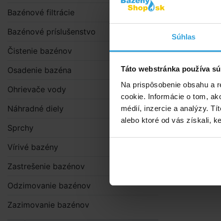
Bazénové filtrácie
Bazénové príslušenstvo
Súhlas
Čistenie bazénov
Táto webstránka používa sú
Osadenie bazéna
Na prispôsobenie obsahu a r
Ohrievače vody
cookie. Informácie o tom, ak
Náhradné diely
médií, inzercie a analýzy. Tí
alebo ktoré od vás získali, ke
Sprchy
Vírivé bazény
Zastrešenie bazénov
Odzimovanie bazénov
Zazimovanie bazénov