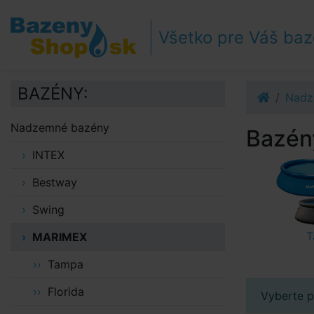
Prejsť k navigácii
Prejsť na obsah
Všetko pre Váš ba
Prejsť k bočnému stĺpci
Klávesové skratky
BAZÉNY:
Nadz
Nadzemné bazény
Bazén
INTEX
Bestway
Swing
T
MARIMEX
Tampa
Florida
Vyberte p