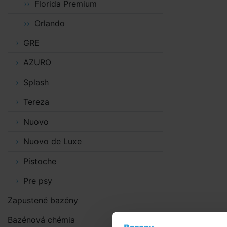
Florida Premium
Orlando
GRE
AZURO
Splash
Tereza
Nuovo
Nuovo de Luxe
Pistoche
Pre psy
Zapustené bazény
Bazénová chémia