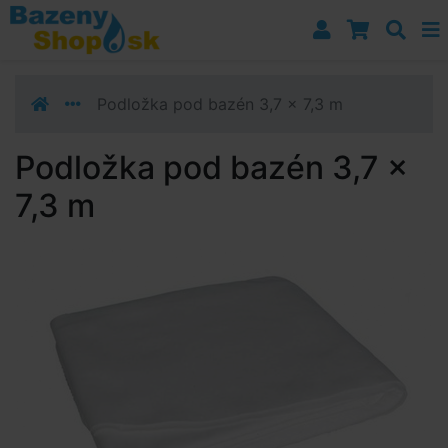
Prejsť k navigácii
Prejsť na obsah
Prejsť k bočnému stĺpci
Klávesové skratky
Podložka pod bazén 3,7 x 7,3 m
Podložka pod bazén 3,7 x
7,3 m