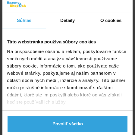
Skladom > 50 ks
v utorok u vás
2,50 EUR
Súhlas
Detaily
O cookies
do košíka
Táto webstránka používa súbory cookies
Solárna plachta modrá na bazén 3,7 x 7,3m
Na prispôsobenie obsahu a reklám, poskytovanie funkcií
sociálnych médií a analýzu návštevnosti používame
súbory cookie. Informácie o tom, ako používate naše
webové stránky, poskytujeme aj našim partnerom v
oblasti sociálnych médií, inzercie a analýzy. Títo partneri
môžu príslušné informácie skombinovať s ďalšími
údajmi, ktoré ste im poskytli alebo ktoré od vás získali,
keď ste používali ich služby.
Skladom > 20 ks
v utorok u vás
Povoliť všetko
62,63 EUR