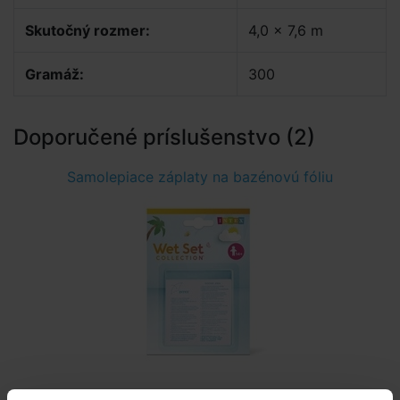
Skutočný rozmer:
4,0 x 7,6 m
Gramáž:
300
Doporučené príslušenstvo (2)
Samolepiace záplaty na bazénovú fóliu