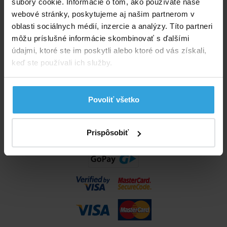
súbory cookie. Informácie o tom, ako používate naše
info@bazenyshop.sk
webové stránky, poskytujeme aj našim partnerom v
02 2057 0035
oblasti sociálnych médií, inzercie a analýzy. Títo partneri
môžu príslušné informácie skombinovať s ďalšími
Telefónne číslo neslúži na objednaní tovaru
údajmi, ktoré ste im poskytli alebo ktoré od vás získali,
Všetko o nákupe
keď ste používali ich služby.
Obchodné podmienky
Možnosti dopravy a platby
Povoliť všetko
Reklamácie
Odstúpenie od zmluvy
Nastavenia cookies
Prispôsobiť