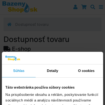
Prejsť k navigácii
Prejsť na obsah
Prejsť k bočnému stĺpci
Klávesové skratky
Dostupnosť tovaru
Dostupnosť tovaru
E-shop
Dostupnosť:
Skladom > 10 ks
Predpokladaný termín doručenia na vašu adresu alebo
Súhlas
Detaily
O cookies
výdajné miesto:
12.08.2026
Upozorňujeme, zo termín doručenia je orientačná a
môže sa zmeniť.
Táto webstránka používa súbory cookies
Na prispôsobenie obsahu a reklám, poskytovanie funkcií
sociálnych médií a analýzu návštevnosti používame
Poradíme vám!