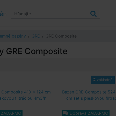
zén
emné bazény
GRE
GRE Composite
y GRE Composite
základné
 Composite 410 x 124 cm
Bazén GRE Composite 524
eskovou filtráciou 4m3/h
cm set s pieskovou filtr
a ZADARMO
Doprava ZADARMO