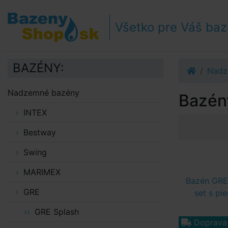
Prejsť k navigácii
Prejsť na obsah
Všetko pre Váš ba
Prejsť k bočnému stĺpci
Klávesové skratky
BAZÉNY:
Nadz
Nadzemné bazény
Bazén
INTEX
Bestway
Swing
MARIMEX
Bazén GRE
GRE
set s pi
GRE Splash
Doprav