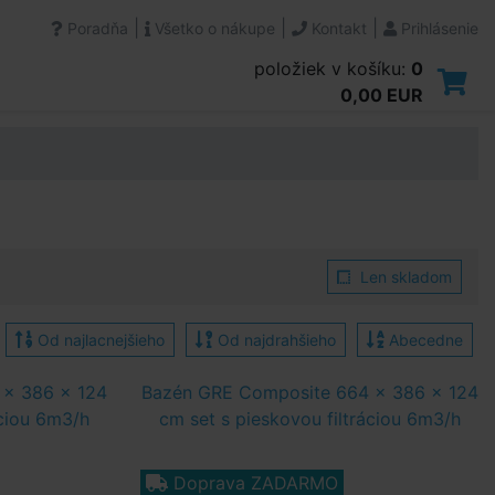
|
|
|
Poradňa
Všetko o nákupe
Kontakt
Prihlásenie
položiek v košíku:
0
0,00 EUR
Len skladom
Od najlacnejšieho
Od najdrahšieho
Abecedne
 x 386 x 124
Bazén GRE Composite 664 x 386 x 124
áciou 6m3/h
cm set s pieskovou filtráciou 6m3/h
Doprava ZADARMO