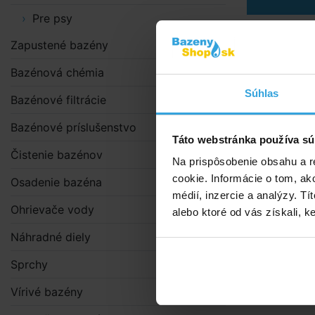
Pre psy
Bazén GRE C
Zapustené bazény
cm set s p
Bazénová chémia
Súhlas
Doprav
Bazénové filtrácie
Bazénové príslušenstvo
Táto webstránka používa sú
Čistenie bazénov
Na prispôsobenie obsahu a r
cookie. Informácie o tom, ak
Osadenie bazéna
médií, inzercie a analýzy. Tí
Ohrievače vody
alebo ktoré od vás získali, ke
Náhradné diely
Sprchy
Vírivé bazény
V