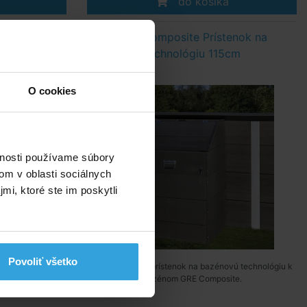
do košíka
enok na
GRE Composite Prístenok na
cm
technológiu 115cm
O cookies
vnosti používame súbory
om v oblasti sociálnych
mi, ktoré ste im poskytli
Povoliť všetko
ú technológiu k
Uzamykateľný prístenok na bazénovú technológiu k
te.
bazénom GRE Composite.