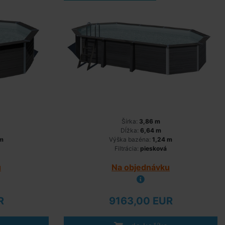
Šírka:
3,86 m
Dĺžka:
6,64 m
 m
Výška bazéna:
1,24 m
Filtrácia:
piesková
u
Na objednávku
R
9163,00 EUR