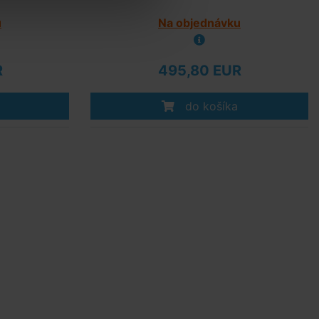
u
Na objednávku
R
495,80 EUR
do košíka