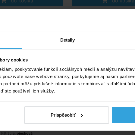
do košíka
do košíka
omposite 804 x 386 x 124
GRE Composite Príst
ieskovou filtráciou 6m3/h
technológiu 89 
Detaily
a ZADARMO
bory cookies
eklám, poskytovanie funkcií sociálnych médií a analýzu návšte
o používate naše webové stránky, poskytujeme aj našim partner
to partneri môžu príslušné informácie skombinovať s ďalšími údaj
ď ste používali ich služby.
Prispôsobiť
Šírka:
3,86 m
Uzamykateľný prístenok na bazénov
Dĺžka:
9,04 m
bazénom GRE Composi
ýška bazéna:
1,24 m
Filtrácia:
piesková