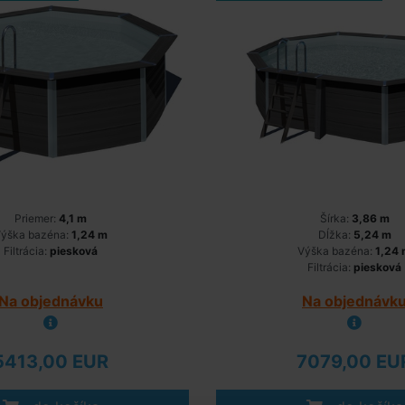
Priemer:
4,1 m
Šírka:
3,86 m
ýška bazéna:
1,24 m
Dĺžka:
5,24 m
Filtrácia:
piesková
Výška bazéna:
1,24
Filtrácia:
piesková
Na objednávku
Na objednávk
5413,00 EUR
7079,00 EU