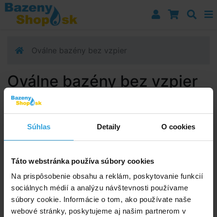
Prejsť k navigácii
Prejsť na obsah
Prejsť k bočnému stĺpci
Klávesové skratky
Oválne bazény bez vzpier
Oválne bazény bez vzpier
Poradíme vám!
info@bazenyshop.sk
Súhlas
Detaily
O cookies
02 2057 0035
Telefónne číslo neslúži na objednaní tovaru
Táto webstránka používa súbory cookies
Všetko o nákupe
Na prispôsobenie obsahu a reklám, poskytovanie funkcií
sociálnych médií a analýzu návštevnosti používame
Obchodné podmienky
súbory cookie. Informácie o tom, ako používate naše
Možnosti dopravy a platby
webové stránky, poskytujeme aj našim partnerom v
Reklamácie