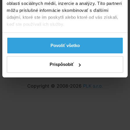
oblasti sociálnych médií, inzercie a analýzy. Títo partneri
Odstúpenie od zmluvy
môžu príslušné informácie skombinovať s ďalšími
Nastavenia cookies
údajmi, ktoré ste im poskytli alebo ktoré od vás získali,
keď ste používali ich služby.
Povoliť všetko
Prispôsobiť
Copyright © 2008-2026
PLK s.r.o.