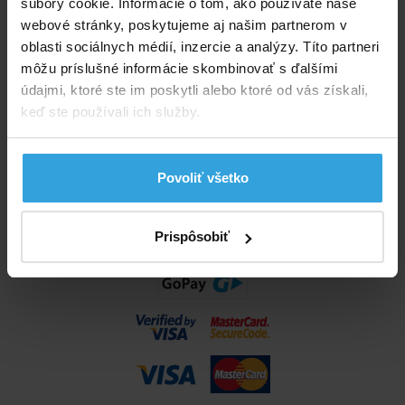
súbory cookie. Informácie o tom, ako používate naše
info@bazenyshop.sk
webové stránky, poskytujeme aj našim partnerom v
02 2057 0035
oblasti sociálnych médií, inzercie a analýzy. Títo partneri
môžu príslušné informácie skombinovať s ďalšími
Telefónne číslo neslúži na objednaní tovaru
údajmi, ktoré ste im poskytli alebo ktoré od vás získali,
Všetko o nákupe
keď ste používali ich služby.
Obchodné podmienky
Možnosti dopravy a platby
Povoliť všetko
Reklamácie
Odstúpenie od zmluvy
Nastavenia cookies
Prispôsobiť