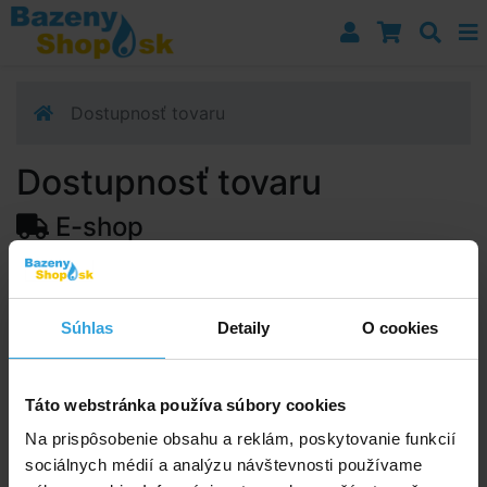
Prejsť k navigácii
Prejsť na obsah
Prejsť k bočnému stĺpci
Klávesové skratky
Dostupnosť tovaru
Dostupnosť tovaru
E-shop
Dostupnosť:
Skladom > 5 ks
Predpokladaný termín doručenia na vašu adresu alebo
Súhlas
Detaily
O cookies
výdajné miesto:
12.08.2026
Upozorňujeme, zo termín doručenia je orientačná a
môže sa zmeniť.
Táto webstránka používa súbory cookies
Na prispôsobenie obsahu a reklám, poskytovanie funkcií
sociálnych médií a analýzu návštevnosti používame
Poradíme vám!