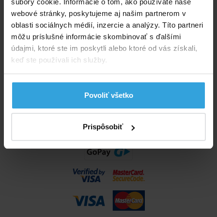
súbory cookie. Informácie o tom, ako používate naše
info@bazenyshop.sk
webové stránky, poskytujeme aj našim partnerom v
02 2057 0035
oblasti sociálnych médií, inzercie a analýzy. Títo partneri
môžu príslušné informácie skombinovať s ďalšími
Telefónne číslo neslúži na objednaní tovaru
údajmi, ktoré ste im poskytli alebo ktoré od vás získali,
Všetko o nákupe
keď ste používali ich služby.
Obchodné podmienky
Možnosti dopravy a platby
Povoliť všetko
Reklamácie
Odstúpenie od zmluvy
Nastavenia cookies
Prispôsobiť