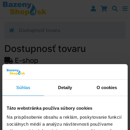
Prejsť k navigácii
Prejsť na obsah
Prejsť k bočnému stĺpci
Klávesové skratky
Dostupnosť tovaru
Dostupnosť tovaru
E-shop
Dostupnosť:
Skladom > 50 ks
Predpokladaný termín doručenia na vašu adresu alebo
Súhlas
Detaily
O cookies
výdajné miesto:
12.08.2026
Upozorňujeme, zo termín doručenia je orientačná a
môže sa zmeniť.
Táto webstránka používa súbory cookies
Na prispôsobenie obsahu a reklám, poskytovanie funkcií
sociálnych médií a analýzu návštevnosti používame
Poradíme vám!