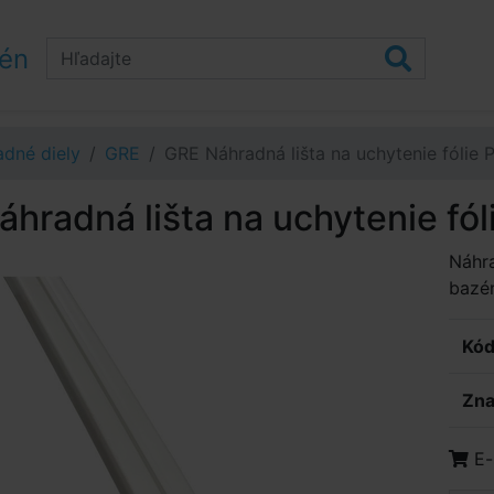
zén
dné diely
GRE
GRE Náhradná lišta na uchytenie fólie
hradná lišta na uchytenie fó
Náhr
bazén
Kód
Zna
E-