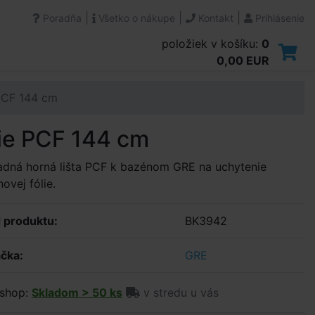
|
|
|
Poradňa
Všetko o nákupe
Kontakt
Prihlásenie
položiek v košíku:
0
0,00 EUR
 PCF 144 cm
lie PCF 144 cm
adná horná lišta PCF k bazénom GRE na uchytenie
ovej fólie.
 produktu:
BK3942
čka:
GRE
shop:
Skladom > 50 ks
v stredu u vás