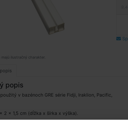
9,4
Spý
 majú ilustračný charakter.
popis
ý popis
 použitý v bazénoch GRE série Fidji, Iraklion, Pacific,
 2 × 1,5 cm (dĺžka x šírka x výška).
eden ks lišty s dĺžkou cca 144 cm.