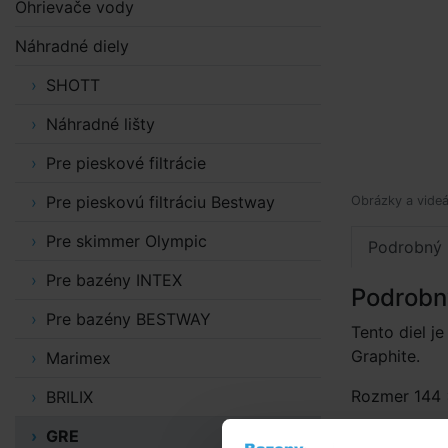
Ohrievače vody
Náhradné diely
SHOTT
Náhradné lišty
Pre pieskové filtrácie
Pre pieskovú filtráciu Bestway
Obrázky a videá
Pre skimmer Olympic
Podrobný 
Pre bazény INTEX
Podrobn
Pre bazény BESTWAY
Tento diel je
Graphite.
Marimex
Rozmer 144 ×
BRILIX
GRE
Cena je za j