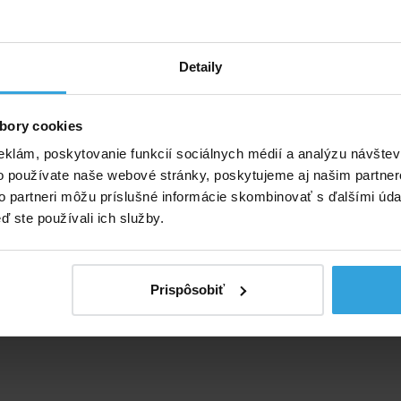
 možné použiť pre bazény GRE Splash, GRE Nature Wood,
mposite a iné značky bazénov. *
Detaily
bory cookies
eklám, poskytovanie funkcií sociálnych médií a analýzu návšte
o používate naše webové stránky, poskytujeme aj našim partner
to partneri môžu príslušné informácie skombinovať s ďalšími údaj
ď ste používali ich služby.
Prispôsobiť