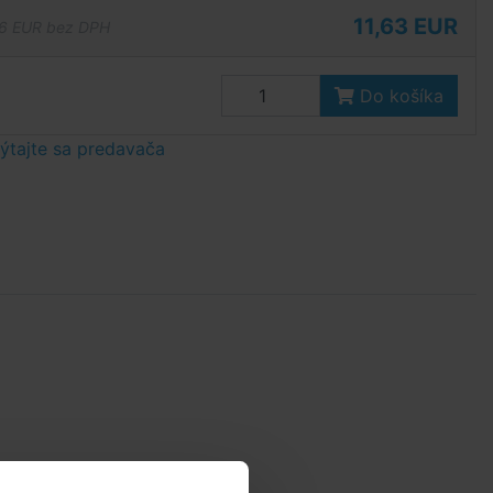
11,63 EUR
6 EUR bez DPH
Do košíka
tajte sa predavača