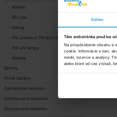
Kokido
Nie je
GRE Co
BS Line
Súhlas
Swing
Táto webstránka používa sú
Pre pieskovú filtráciu MAXI
Na prispôsobenie obsahu a r
Pre UV lampy
cookie. Informácie o tom, ak
médií, inzercie a analýzy. Tí
Batérie
alebo ktoré od vás získali, ke
Sprchy
Vírivé bazény
Zastrešenie bazénov
Odzimovanie bazénov
Zazimovanie bazénov