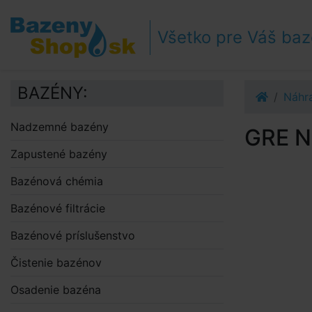
Prejsť k navigácii
Prejsť na obsah
Všetko pre Váš ba
Prejsť k bočnému stĺpci
Klávesové skratky
BAZÉNY:
Náhra
Nadzemné bazény
GRE Ná
Zapustené bazény
Bazénová chémia
Bazénové filtrácie
Bazénové príslušenstvo
Čistenie bazénov
Osadenie bazéna