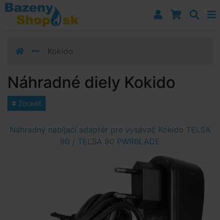
Prejsť k navigácii
Prejsť na obsah
Prejsť k bočnému stĺpci
Klávesové skratky
Kokido
Náhradné diely Kokido
Zoradiť
Náhradný nabíjací adaptér pre vysávač Kokido TELSA
90 / TELSA 90 PWRBLADE