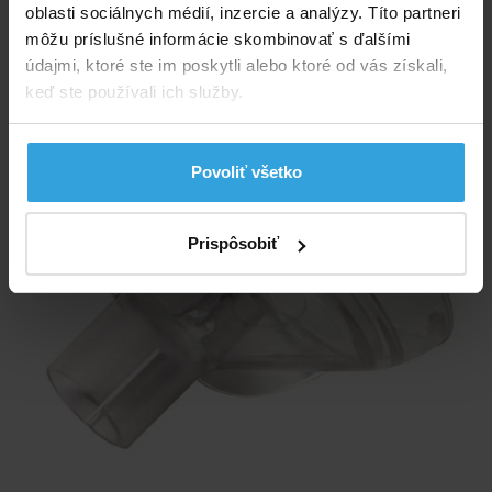
Náhradné sacie veko vysávača Kokido TELSA 05
oblasti sociálnych médií, inzercie a analýzy. Títo partneri
môžu príslušné informácie skombinovať s ďalšími
údajmi, ktoré ste im poskytli alebo ktoré od vás získali,
keď ste používali ich služby.
Povoliť všetko
Prispôsobiť