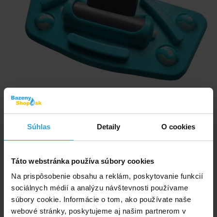
Náhradná veľká sacia hlava s guličkami pre pojazd pre vysávač Kokido
TELSA 15.
Súhlas
Detaily
O cookies
Skladom > 10 ks
v pondelok u vás
Táto webstránka používa súbory cookies
18,75 EUR
Na prispôsobenie obsahu a reklám, poskytovanie funkcií
sociálnych médií a analýzu návštevnosti používame
do košíka
súbory cookie. Informácie o tom, ako používate naše
webové stránky, poskytujeme aj našim partnerom v