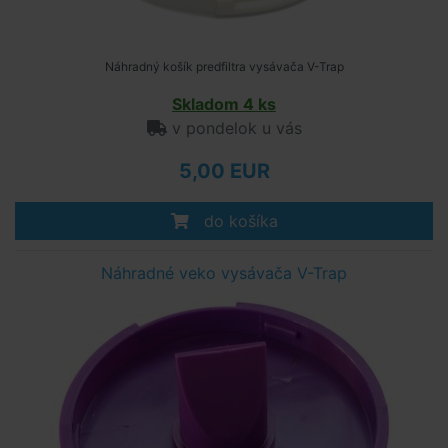
Náhradný košík predfiltra vysávača V-Trap
Skladom 4 ks
v pondelok u vás
5,00 EUR
do košíka
Náhradné veko vysávača V-Trap