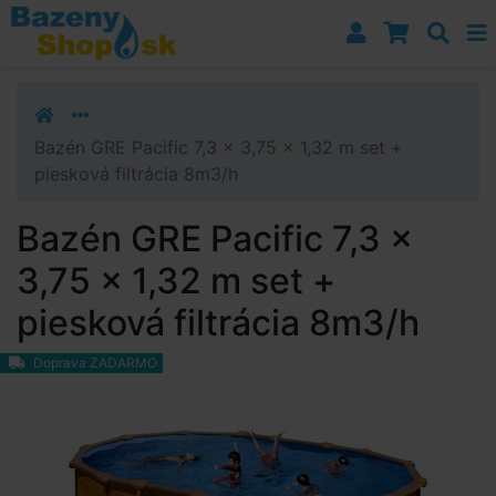
Prejsť k navigácii
Prejsť na obsah
Prejsť k bočnému stĺpci
Klávesové skratky
Bazén GRE Pacific 7,3 x 3,75 x 1,32 m set +
piesková filtrácia 8m3/h
Bazén GRE Pacific 7,3 x
3,75 x 1,32 m set +
piesková filtrácia 8m3/h
Doprava ZADARMO