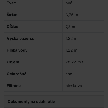
Tvar:
ovál
Šírka:
3,75 m
Dĺžka:
7,3 m
Výška bazéna:
1,32 m
Hĺbka vody:
1,22 m
Objem:
28,22 m3
Celoročné:
áno
Filtrácia:
piesková
Dokumenty na stiahnutie