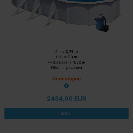
Šírka:
3,75 m
Dĺžka:
7,3 m
Výška bazéna:
1,32 m
Filtrácia:
piesková
Nedostupné
2484,00 EUR
detail