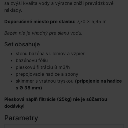
sa zvýši kvalita vody a výrazne zníži prevádzkové
náklady.
Doporučené miesto pre stavbu:
7,70 × 5,95 m
Bazén nie je vhodný pre slanú vodu.
Set obsahuje
stenu bazéna vr. lemov a vzpier
bazénovú fóliu
pieskovú filtráciu 8 m3/h
prepojovacie hadice a spony
skimmer s vratnou tryskou
(pripojenie na hadice
s Ø 38 mm)
Piesková náplň filtrácie (25kg) nie je súčasťou
dodávky!
Parametry