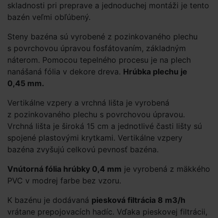
skladnosti pri preprave a jednoduchej montáži je tento
bazén veľmi obľúbený.
Steny bazéna sú vyrobené z pozinkovaného plechu
s povrchovou úpravou fosfátovaním, základným
náterom. Pomocou tepelného procesu je na plech
nanášaná fólia v dekore dreva.
Hrúbka plechu je
0,45 mm.
Vertikálne vzpery a vrchná lišta je vyrobená
z pozinkovaného plechu s povrchovou úpravou.
Vrchná lišta je široká 15 cm a jednotlivé časti lišty sú
spojené plastovými krytkami. Vertikálne vzpery
bazéna zvyšujú celkovú pevnosť bazéna.
Vnútorná fólia hrúbky 0,4 mm
je vyrobená z mäkkého
PVC v modrej farbe bez vzoru.
K bazénu je dodávaná
piesková filtrácia 8 m3/h
vrátane prepojovacích hadíc. Vďaka pieskovej filtrácii,