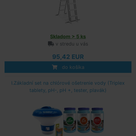
Skladom > 5 ks
v stredu u vás
95,42 EUR
do košíka
I.Základní set na chlórové ošetrenie vody (Triplex
tablety, pH-, pH +, tester, plavák)