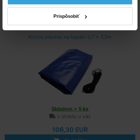
79,38 EUR
Prispôsobiť
do košíka
Krycia plachta na bazén 3,7 x 7,3m
Skladom > 5 ks
v stredu u vás
106,30 EUR