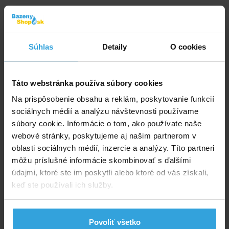
Skladom > 50 ks
v stredu u vás
Súhlas
Detaily
O cookies
18,95 EUR
do košíka
Táto webstránka používa súbory cookies
Na prispôsobenie obsahu a reklám, poskytovanie funkcií
Podložka pod bazén 3,7 x 7,3 m
sociálnych médií a analýzu návštevnosti používame
súbory cookie. Informácie o tom, ako používate naše
webové stránky, poskytujeme aj našim partnerom v
oblasti sociálnych médií, inzercie a analýzy. Títo partneri
môžu príslušné informácie skombinovať s ďalšími
údajmi, ktoré ste im poskytli alebo ktoré od vás získali,
keď ste používali ich služby.
Skladom > 20 ks
Povoliť všetko
v stredu u vás